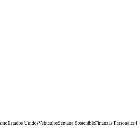
ismo
Estados Unidos
Vehículos
Semana Sostenible
Finanzas Personales
4