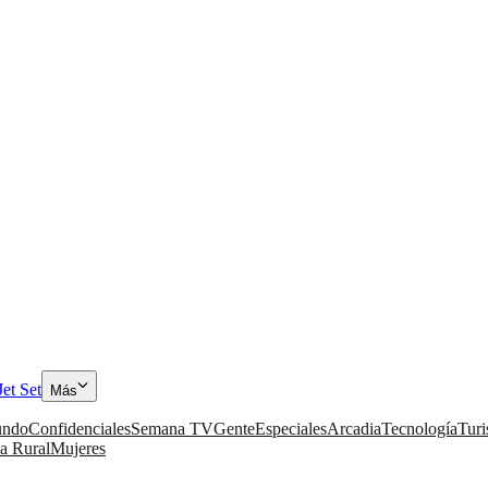
Jet Set
Más
ndo
Confidenciales
Semana TV
Gente
Especiales
Arcadia
Tecnología
Tur
a Rural
Mujeres