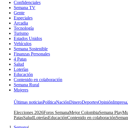
Confidenciales
Semana TV
Gente
Especiales
Arcadia
Tecnología
Turismo
Estados Unidos
Vehículos
Semana Sostenible
Finanzas Personales
4 Patas
Salud
Loterías
Educación
Contenido en colaboración
Semana Rural
Mujeres
Últimas noticias
Política
Nación
Dinero
Deportes
Opinión
Impresa
Elecciones 2026
Foros Semana
Mejor Colombia
Semana Play
Mu
Patas
Salud
Loterías
Educación
Contenido en colaboración
Seman
Semana
|