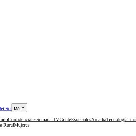
Jet Set
Más
ndo
Confidenciales
Semana TV
Gente
Especiales
Arcadia
Tecnología
Tur
a Rural
Mujeres