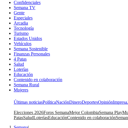
Confidenciales
Semana TV
Gente
Especiales
Arcadia
Tecnología
Turismo
Estados Unidos
Vehículos
Semana Sostenible
Finanzas Personales
4 Patas
Salud
Loterías
Educación
Contenido en colaboración
Semana Rural
Mujeres
Últimas noticias
Política
Nación
Dinero
Deportes
Opinión
Impresa
Elecciones 2026
Foros Semana
Mejor Colombia
Semana Play
Mu
Patas
Salud
Loterías
Educación
Contenido en colaboración
Seman
Semana
|