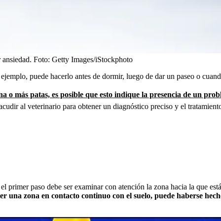
r ansiedad.
Foto:
Getty Images/iStockphoto
ejemplo, puede hacerlo antes de dormir, luego de dar un paseo o cuando 
a o más patas, es posible que esto indique la presencia de un proble
cudir al veterinario para obtener un diagnóstico preciso y el tratamient
r, el primer paso debe ser examinar con atención la zona hacia la que est
ser una zona en contacto continuo con el suelo, puede haberse hecho