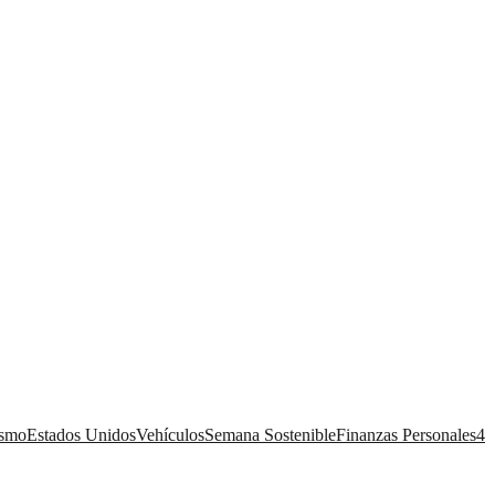
ismo
Estados Unidos
Vehículos
Semana Sostenible
Finanzas Personales
4