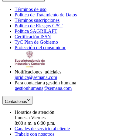
Términos de uso
Opens
Política de Tratamiento de Datos
in
Opens
Términos suscripciones
new
Opens
in
Política de Riesgos C/ST
window
in
Opens
new
Política SAGRILAFT
Opens
new
in
window
Certificación ISSN
Opens
in
window
new
TyC Plan de Gobierno
in
new
Opens
window
Protección del consumidor
new
window
in
Opens
window
new
in
window
new
window
Notificaciones judiciales
juridica@semana.com
Para contactar a gestión humana
gestionhumana@semana.com
Contáctenos
Horarios de atención
Lunes a Viernes
8:00 a.m. a 6:00 p.m.
Canales de servicio al cliente
Trabaje con nosotros