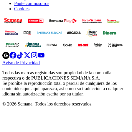
Paute con nosotros
Cookies
Opens
Opens
Opens
Opens
Opens
in
in
in
in
in
Aviso de Privacidad
Opens
new
new
new
new
new
in
window
window
window
window
window
Todas las marcas registradas son propiedad de la compañía
new
respectiva o de PUBLICACIONES SEMANA S.A.
window
Se prohíbe la reproducción total o parcial de cualquiera de los
contenidos que aquí aparezca, así como su traducción a cualquier
idioma sin autorización escrita por su titular.
© 2026 Semana. Todos los derechos reservados.