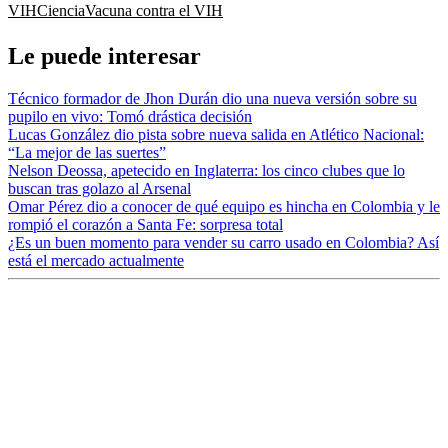
VIH
Ciencia
Vacuna contra el VIH
Le puede interesar
Técnico formador de Jhon Durán dio una nueva versión sobre su
pupilo en vivo: Tomó drástica decisión
Lucas González dio pista sobre nueva salida en Atlético Nacional:
“La mejor de las suertes”
Nelson Deossa, apetecido en Inglaterra: los cinco clubes que lo
buscan tras golazo al Arsenal
Omar Pérez dio a conocer de qué equipo es hincha en Colombia y le
rompió el corazón a Santa Fe: sorpresa total
¿Es un buen momento para vender su carro usado en Colombia? Así
está el mercado actualmente