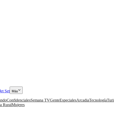
Jet Set
Más
ndo
Confidenciales
Semana TV
Gente
Especiales
Arcadia
Tecnología
Tur
a Rural
Mujeres