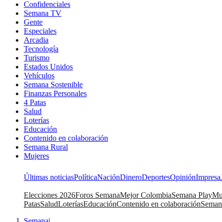
Confidenciales
Semana TV
Gente
Especiales
Arcadia
Tecnología
Turismo
Estados Unidos
Vehículos
Semana Sostenible
Finanzas Personales
4 Patas
Salud
Loterías
Educación
Contenido en colaboración
Semana Rural
Mujeres
Últimas noticias
Política
Nación
Dinero
Deportes
Opinión
Impresa
Elecciones 2026
Foros Semana
Mejor Colombia
Semana Play
Mu
Patas
Salud
Loterías
Educación
Contenido en colaboración
Seman
Semana
|