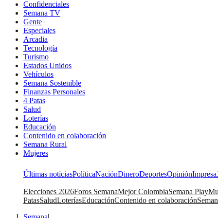
Confidenciales
Semana TV
Gente
Especiales
Arcadia
Tecnología
Turismo
Estados Unidos
Vehículos
Semana Sostenible
Finanzas Personales
4 Patas
Salud
Loterías
Educación
Contenido en colaboración
Semana Rural
Mujeres
Últimas noticias
Política
Nación
Dinero
Deportes
Opinión
Impresa
Elecciones 2026
Foros Semana
Mejor Colombia
Semana Play
Mu
Patas
Salud
Loterías
Educación
Contenido en colaboración
Seman
Semana
|