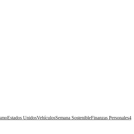
ismo
Estados Unidos
Vehículos
Semana Sostenible
Finanzas Personales
4