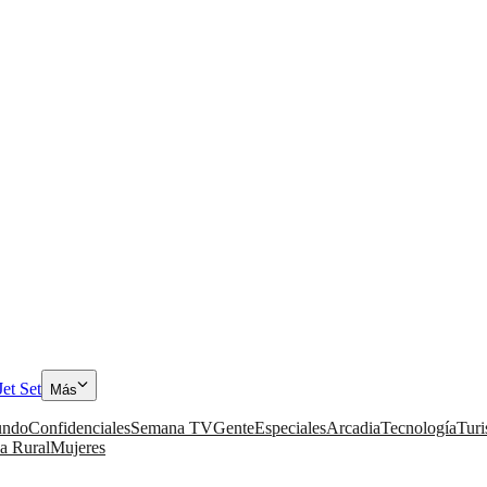
Jet Set
Más
ndo
Confidenciales
Semana TV
Gente
Especiales
Arcadia
Tecnología
Tur
a Rural
Mujeres