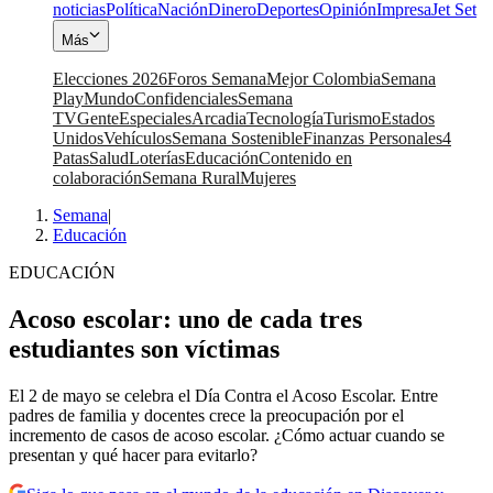
noticias
Política
Nación
Dinero
Deportes
Opinión
Impresa
Jet Set
Más
Elecciones 2026
Foros Semana
Mejor Colombia
Semana
Play
Mundo
Confidenciales
Semana
TV
Gente
Especiales
Arcadia
Tecnología
Turismo
Estados
Unidos
Vehículos
Semana Sostenible
Finanzas Personales
4
Patas
Salud
Loterías
Educación
Contenido en
colaboración
Semana Rural
Mujeres
Semana
|
Educación
EDUCACIÓN
Acoso escolar: uno de cada tres
estudiantes son víctimas
El 2 de mayo se celebra el Día Contra el Acoso Escolar. Entre
padres de familia y docentes crece la preocupación por el
incremento de casos de acoso escolar. ¿Cómo actuar cuando se
presentan y qué hacer para evitarlo?