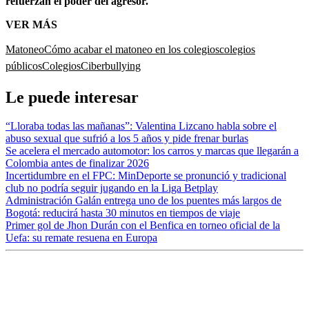
refuerzan el poder del agresor.
VER MÁS
Matoneo
Cómo acabar el matoneo en los colegios
colegios
públicos
Colegios
Ciberbullying
Le puede interesar
“Lloraba todas las mañanas”: Valentina Lizcano habla sobre el
abuso sexual que sufrió a los 5 años y pide frenar burlas
Se acelera el mercado automotor: los carros y marcas que llegarán a
Colombia antes de finalizar 2026
Incertidumbre en el FPC: MinDeporte se pronunció y tradicional
club no podría seguir jugando en la Liga Betplay
Administración Galán entrega uno de los puentes más largos de
Bogotá: reducirá hasta 30 minutos en tiempos de viaje
Primer gol de Jhon Durán con el Benfica en torneo oficial de la
Uefa: su remate resuena en Europa