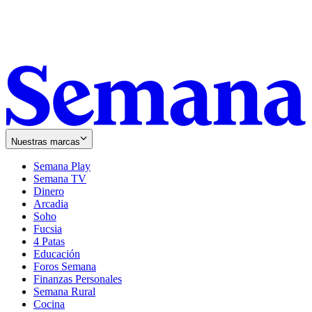
Nuestras marcas
Semana Play
Semana TV
Dinero
Arcadia
Soho
Opens
Fucsia
in
Opens
4 Patas
new
in
Educación
window
new
Foros Semana
window
Finanzas Personales
Semana Rural
Cocina