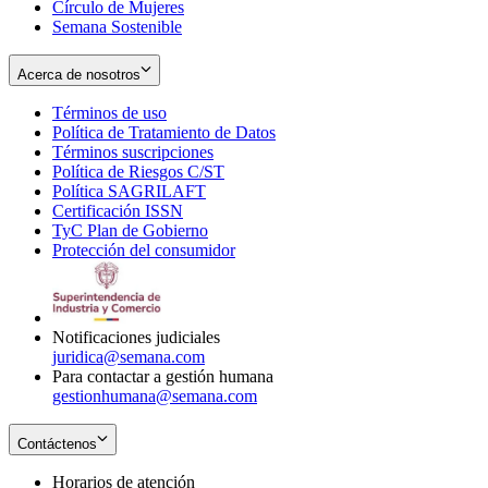
Círculo de Mujeres
Semana Sostenible
Acerca de nosotros
Términos de uso
Opens
Política de Tratamiento de Datos
in
Opens
Términos suscripciones
new
Opens
in
Política de Riesgos C/ST
window
in
Opens
new
Política SAGRILAFT
Opens
new
in
window
Certificación ISSN
Opens
in
window
new
TyC Plan de Gobierno
in
new
Opens
window
Protección del consumidor
new
window
in
Opens
window
new
in
window
new
window
Notificaciones judiciales
juridica@semana.com
Para contactar a gestión humana
gestionhumana@semana.com
Contáctenos
Horarios de atención