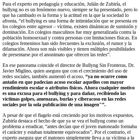
Para el experto en pedagogía y educación, Julián de Zubiría, el
bullyng no es un fenómeno nuevo, siempre se ha presentado, pero lo
que ha cambiado es la forma y la actitud en la que la sociedad lo
afronta, “el bullying es una forma de intimidación que se presenta en
los colegios entre agresor – víctima, existen dinámicas de sumisión y
dominación. En colegios masculinos fue muy generalizada contra la
población homosexual y contra personas con limitaciones físicas. En
colegios femeninos han sido frecuentes la exclusión, el rumor y la
difamación. Ahora son más visibles y tienen múltiples posibilidades
de presentarse por el anonimato que ofrecen las redes”.
En ese panorama coincide el director de Bullyng Sin Fronteras, Dr.
Javier Miglino, quien asegura que con el crecimiento del uso de
redes sociales, también aumentó el acoso,
“ya no ocurre como
antaño en que padecían acoso escolar aquellos con mayor
rendimiento escolar o atributos físicos. Ahora cualquier motivo
es una excusa para el bullying y para dañar, recibiendo las
víctimas golpes, amenazas, burlas y ciberacoso en las redes
sociales por la sola publicación de una imagen"”.
A pesar de que el flagelo está creciendo por los motivos expuestos,
Zubiría destaca el hecho de que ya se vea el bullyng como un
problema a erradicar, “antes decían que el joven matoneado formaba
el carácter y estaban totalmente equivocados”. Por el contrario, el
experto asegura que el matoneo simplemente lleva a su víctima a la