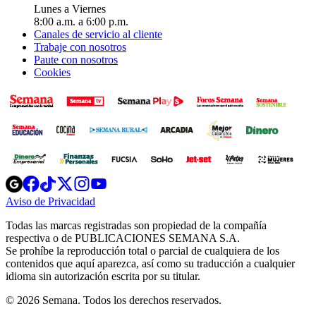
Lunes a Viernes
8:00 a.m. a 6:00 p.m.
Canales de servicio al cliente
Trabaje con nosotros
Paute con nosotros
Cookies
Opens
Opens
Opens
Opens
Opens
in
in
in
in
in
Aviso de Privacidad
Opens
new
new
new
new
new
in
window
window
window
window
window
Todas las marcas registradas son propiedad de la compañía
new
respectiva o de PUBLICACIONES SEMANA S.A.
window
Se prohíbe la reproducción total o parcial de cualquiera de los
contenidos que aquí aparezca, así como su traducción a cualquier
idioma sin autorización escrita por su titular.
© 2026 Semana. Todos los derechos reservados.