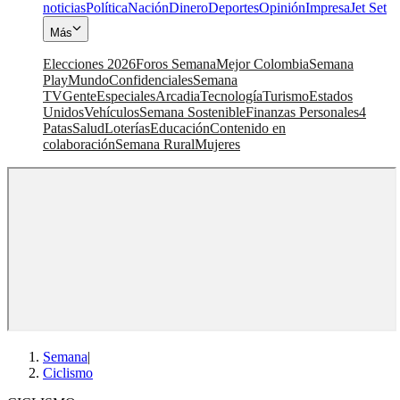
noticias
Política
Nación
Dinero
Deportes
Opinión
Impresa
Jet Set
Más
Elecciones 2026
Foros Semana
Mejor Colombia
Semana
Play
Mundo
Confidenciales
Semana
TV
Gente
Especiales
Arcadia
Tecnología
Turismo
Estados
Unidos
Vehículos
Semana Sostenible
Finanzas Personales
4
Patas
Salud
Loterías
Educación
Contenido en
colaboración
Semana Rural
Mujeres
Semana
|
Ciclismo