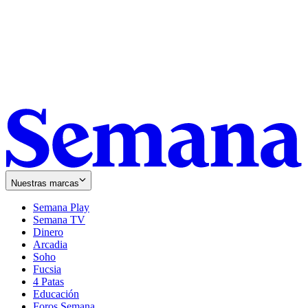
Nuestras marcas
Semana Play
Semana TV
Dinero
Arcadia
Soho
Opens
Fucsia
in
Opens
4 Patas
new
in
Educación
window
new
Foros Semana
window