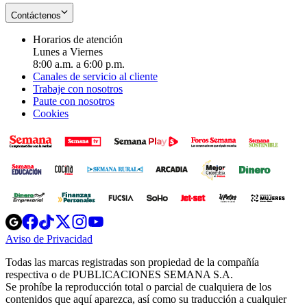
Contáctenos
Horarios de atención
Lunes a Viernes
8:00 a.m. a 6:00 p.m.
Canales de servicio al cliente
Trabaje con nosotros
Paute con nosotros
Cookies
Opens
Opens
Opens
Opens
Opens
in
in
in
in
in
Aviso de Privacidad
Opens
new
new
new
new
new
in
window
window
window
window
window
Todas las marcas registradas son propiedad de la compañía
new
respectiva o de PUBLICACIONES SEMANA S.A.
window
Se prohíbe la reproducción total o parcial de cualquiera de los
contenidos que aquí aparezca, así como su traducción a cualquier