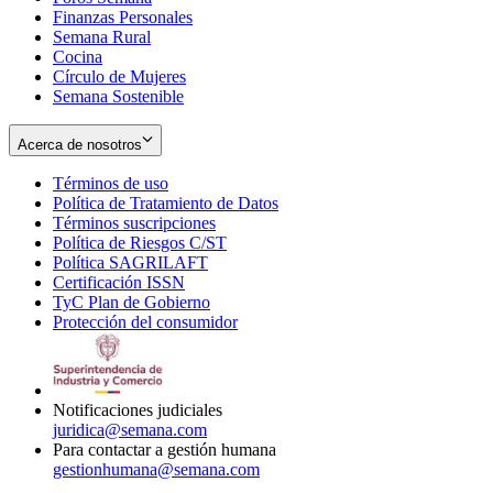
Finanzas Personales
Semana Rural
Cocina
Círculo de Mujeres
Semana Sostenible
Acerca de nosotros
Términos de uso
Opens
Política de Tratamiento de Datos
in
Opens
Términos suscripciones
new
Opens
in
Política de Riesgos C/ST
window
in
Opens
new
Política SAGRILAFT
Opens
new
in
window
Certificación ISSN
Opens
in
window
new
TyC Plan de Gobierno
in
new
Opens
window
Protección del consumidor
new
window
in
Opens
window
new
in
window
new
window
Notificaciones judiciales
juridica@semana.com
Para contactar a gestión humana
gestionhumana@semana.com