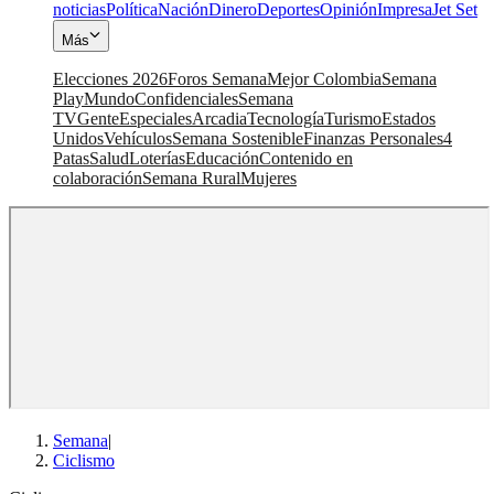
noticias
Política
Nación
Dinero
Deportes
Opinión
Impresa
Jet Set
Más
Elecciones 2026
Foros Semana
Mejor Colombia
Semana
Play
Mundo
Confidenciales
Semana
TV
Gente
Especiales
Arcadia
Tecnología
Turismo
Estados
Unidos
Vehículos
Semana Sostenible
Finanzas Personales
4
Patas
Salud
Loterías
Educación
Contenido en
colaboración
Semana Rural
Mujeres
Semana
|
Ciclismo