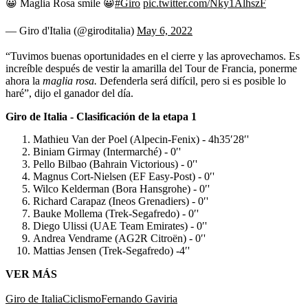
😀 Maglia Rosa smile 😀
#Giro
pic.twitter.com/Nky1AlhszF
— Giro d'Italia (@giroditalia)
May 6, 2022
“Tuvimos buenas oportunidades en el cierre y las aprovechamos. Es
increíble después de vestir la amarilla del Tour de Francia, ponerme
ahora la
maglia rosa.
Defenderla será difícil, pero si es posible lo
haré”, dijo el ganador del día.
Giro de Italia - Clasificación de la etapa 1
Mathieu Van der Poel (Alpecin-Fenix) - 4h35′28′'
Biniam Girmay (Intermarché) - 0′'
Pello Bilbao (Bahrain Victorious) - 0′'
Magnus Cort-Nielsen (EF Easy-Post) - 0′'
Wilco Kelderman (Bora Hansgrohe) - 0′'
Richard Carapaz (Ineos Grenadiers) - 0′'
Bauke Mollema (Trek-Segafredo) - 0′'
Diego Ulissi (UAE Team Emirates) - 0′'
Andrea Vendrame (AG2R Citroën) - 0′'
Mattias Jensen (Trek-Segafredo) -4′'
VER MÁS
Giro de Italia
Ciclismo
Fernando Gaviria