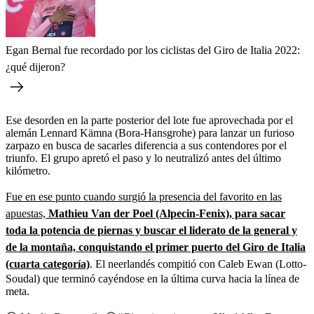
Egan Bernal fue recordado por los ciclistas del Giro de Italia 2022:
¿qué dijeron?
Ese desorden en la parte posterior del lote fue aprovechada por el
alemán Lennard Kämna (Bora-Hansgrohe) para lanzar un furioso
zarpazo en busca de sacarles diferencia a sus contendores por el
triunfo. El grupo apretó el paso y lo neutralizó antes del último
kilómetro.
Fue en ese punto cuando surgió la presencia del favorito en las
apuestas,
Mathieu Van der Poel (Alpecin-Fenix), para sacar
toda la potencia de piernas y buscar el liderato de la general y
de la montaña, conquistando el primer puerto del Giro de Italia
(cuarta categoría)
. El neerlandés compitió con Caleb Ewan (Lotto-
Soudal) que terminó cayéndose en la última curva hacia la línea de
meta.