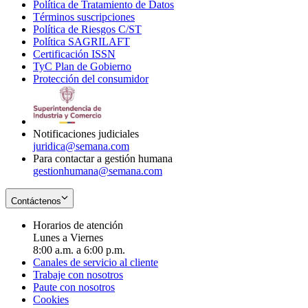
Política de Tratamiento de Datos
in
Opens
Términos suscripciones
new
Opens
in
Política de Riesgos C/ST
window
in
Opens
new
Política SAGRILAFT
Opens
new
in
window
Certificación ISSN
Opens
in
window
new
TyC Plan de Gobierno
in
new
Opens
window
Protección del consumidor
new
window
in
Opens
window
new
in
window
new
window
Notificaciones judiciales
juridica@semana.com
Para contactar a gestión humana
gestionhumana@semana.com
Contáctenos
Horarios de atención
Lunes a Viernes
8:00 a.m. a 6:00 p.m.
Canales de servicio al cliente
Trabaje con nosotros
Paute con nosotros
Cookies