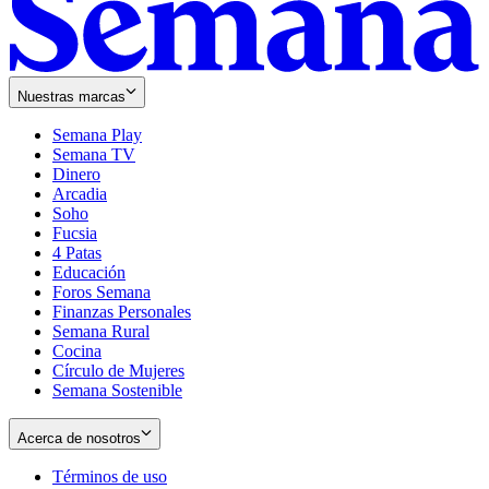
Nuestras marcas
Semana Play
Semana TV
Dinero
Arcadia
Soho
Opens
Fucsia
in
Opens
4 Patas
new
in
Educación
window
new
Foros Semana
window
Finanzas Personales
Semana Rural
Cocina
Círculo de Mujeres
Semana Sostenible
Acerca de nosotros
Términos de uso
Opens