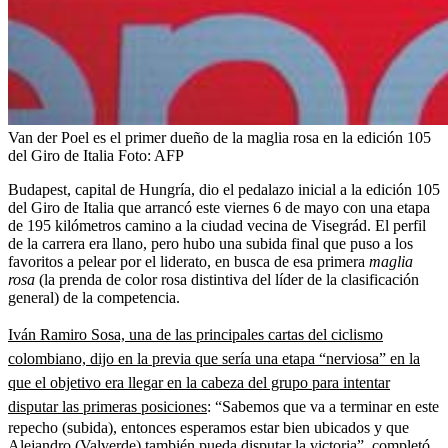
Van der Poel es el primer dueño de la maglia rosa en la edición 105
del Giro de Italia
Foto:
AFP
Budapest, capital de Hungría, dio el pedalazo inicial a la edición 105
del Giro de Italia que arrancó este viernes 6 de mayo con una etapa
de 195 kilómetros camino a la ciudad vecina de Visegrád. El perfil
de la carrera era llano, pero hubo una subida final que puso a los
favoritos a pelear por el liderato, en busca de esa primera
maglia
rosa
(la prenda de color rosa distintiva del líder de la clasificación
general) de la competencia.
Iván Ramiro Sosa, una de las principales cartas del ciclismo
colombiano, dijo en la previa que sería una etapa “nerviosa” en la
que el objetivo era llegar en la cabeza del grupo para intentar
disputar las primeras posiciones
: “Sabemos que va a terminar en este
repecho (subida), entonces esperamos estar bien ubicados y que
Alejandro (Valverde) también pueda disputar la victoria”, completó