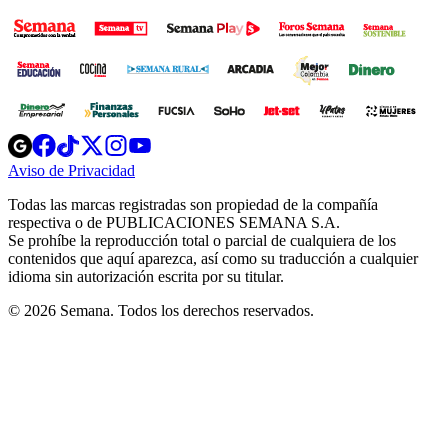
Opens
Opens
Opens
Opens
Opens
in
in
in
in
in
Aviso de Privacidad
Opens
new
new
new
new
new
in
window
window
window
window
window
Todas las marcas registradas son propiedad de la compañía
new
respectiva o de PUBLICACIONES SEMANA S.A.
window
Se prohíbe la reproducción total o parcial de cualquiera de los
contenidos que aquí aparezca, así como su traducción a cualquier
idioma sin autorización escrita por su titular.
© 2026 Semana. Todos los derechos reservados.