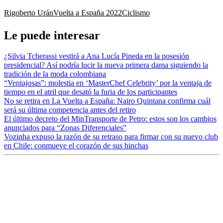
Rigoberto Urán
Vuelta a España 2022
Ciclismo
Le puede interesar
¿Silvia Tcherassi vestirá a Ana Lucía Pineda en la posesión
presidencial? Así podría lucir la nueva primera dama siguiendo la
tradición de la moda colombiana
“Ventajosas”: molestia en ‘MasterChef Celebrity’ por la ventaja de
tiempo en el atril que desató la furia de los participantes
No se retira en La Vuelta a España: Nairo Quintana confirma cuál
será su última competencia antes del retiro
El último decreto del MinTransporte de Petro: estos son los cambios
anunciados para “Zonas Diferenciales”
Vozinha expuso la razón de su retraso para firmar con su nuevo club
en Chile: conmueve el corazón de sus hinchas