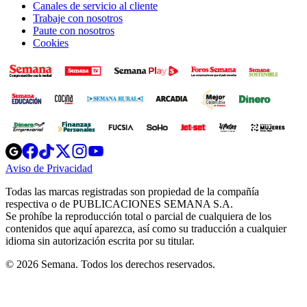
Canales de servicio al cliente
Trabaje con nosotros
Paute con nosotros
Cookies
Opens
Opens
Opens
Opens
Opens
in
in
in
in
in
Aviso de Privacidad
Opens
new
new
new
new
new
in
window
window
window
window
window
Todas las marcas registradas son propiedad de la compañía
new
respectiva o de PUBLICACIONES SEMANA S.A.
window
Se prohíbe la reproducción total o parcial de cualquiera de los
contenidos que aquí aparezca, así como su traducción a cualquier
idioma sin autorización escrita por su titular.
© 2026 Semana. Todos los derechos reservados.