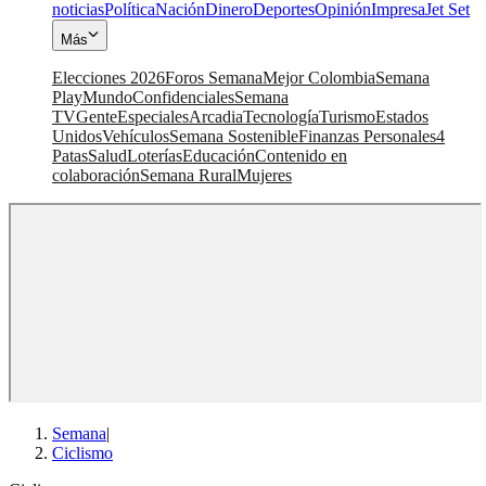
noticias
Política
Nación
Dinero
Deportes
Opinión
Impresa
Jet Set
Más
Elecciones 2026
Foros Semana
Mejor Colombia
Semana
Play
Mundo
Confidenciales
Semana
TV
Gente
Especiales
Arcadia
Tecnología
Turismo
Estados
Unidos
Vehículos
Semana Sostenible
Finanzas Personales
4
Patas
Salud
Loterías
Educación
Contenido en
colaboración
Semana Rural
Mujeres
Semana
|
Ciclismo