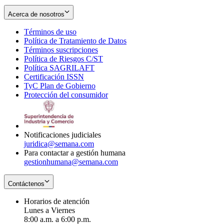
Acerca de nosotros
Términos de uso
Opens
Política de Tratamiento de Datos
in
Opens
Términos suscripciones
new
Opens
in
Política de Riesgos C/ST
window
in
Opens
new
Política SAGRILAFT
Opens
new
in
window
Certificación ISSN
Opens
in
window
new
TyC Plan de Gobierno
in
new
Opens
window
Protección del consumidor
new
window
in
Opens
window
new
in
window
new
window
Notificaciones judiciales
juridica@semana.com
Para contactar a gestión humana
gestionhumana@semana.com
Contáctenos
Horarios de atención
Lunes a Viernes
8:00 a.m. a 6:00 p.m.