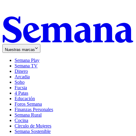
Nuestras marcas
Semana Play
Semana TV
Dinero
Arcadia
Soho
Opens
Fucsia
in
Opens
4 Patas
new
in
Educación
window
new
Foros Semana
window
Finanzas Personales
Semana Rural
Cocina
Círculo de Mujeres
Semana Sostenible