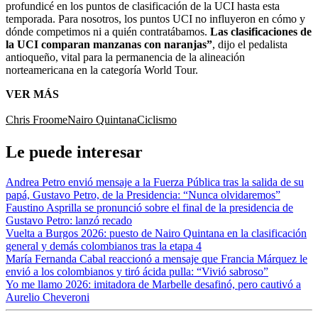
profundicé en los puntos de clasificación de la UCI hasta esta
temporada. Para nosotros, los puntos UCI no influyeron en cómo y
dónde competimos ni a quién contratábamos.
Las clasificaciones de
la UCI comparan manzanas con naranjas”
, dijo el pedalista
antioqueño, vital para la permanencia de la alineación
norteamericana en la categoría World Tour.
VER MÁS
Chris Froome
Nairo Quintana
Ciclismo
Le puede interesar
Andrea Petro envió mensaje a la Fuerza Pública tras la salida de su
papá, Gustavo Petro, de la Presidencia: “Nunca olvidaremos”
Faustino Asprilla se pronunció sobre el final de la presidencia de
Gustavo Petro: lanzó recado
Vuelta a Burgos 2026: puesto de Nairo Quintana en la clasificación
general y demás colombianos tras la etapa 4
María Fernanda Cabal reaccionó a mensaje que Francia Márquez le
envió a los colombianos y tiró ácida pulla: “Vivió sabroso”
Yo me llamo 2026: imitadora de Marbelle desafinó, pero cautivó a
Aurelio Cheveroni