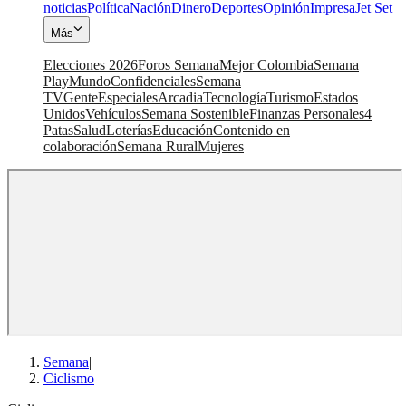
noticias
Política
Nación
Dinero
Deportes
Opinión
Impresa
Jet Set
Más
Elecciones 2026
Foros Semana
Mejor Colombia
Semana
Play
Mundo
Confidenciales
Semana
TV
Gente
Especiales
Arcadia
Tecnología
Turismo
Estados
Unidos
Vehículos
Semana Sostenible
Finanzas Personales
4
Patas
Salud
Loterías
Educación
Contenido en
colaboración
Semana Rural
Mujeres
Semana
|
Ciclismo