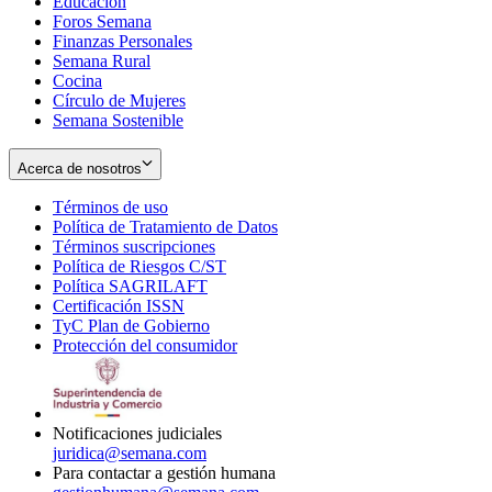
Educación
window
new
Foros Semana
window
Finanzas Personales
Semana Rural
Cocina
Círculo de Mujeres
Semana Sostenible
Acerca de nosotros
Términos de uso
Opens
Política de Tratamiento de Datos
in
Opens
Términos suscripciones
new
Opens
in
Política de Riesgos C/ST
window
in
Opens
new
Política SAGRILAFT
Opens
new
in
window
Certificación ISSN
Opens
in
window
new
TyC Plan de Gobierno
in
new
Opens
window
Protección del consumidor
new
window
in
Opens
window
new
in
window
new
window
Notificaciones judiciales
juridica@semana.com
Para contactar a gestión humana