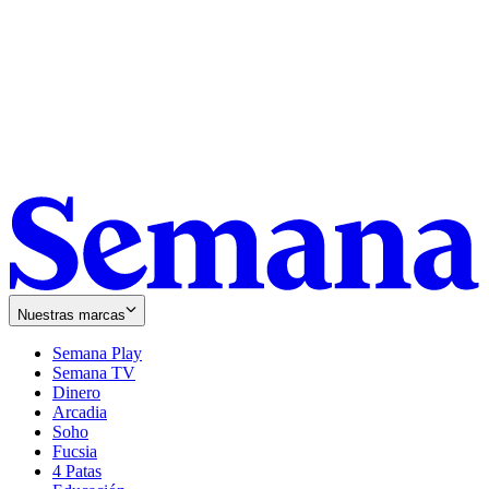
Nuestras marcas
Semana Play
Semana TV
Dinero
Arcadia
Soho
Opens
Fucsia
in
Opens
4 Patas
new
in