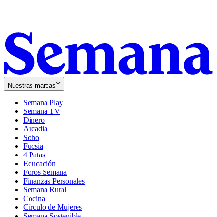
Nuestras marcas
Semana Play
Semana TV
Dinero
Arcadia
Soho
Opens
Fucsia
in
Opens
4 Patas
new
in
Educación
window
new
Foros Semana
window
Finanzas Personales
Semana Rural
Cocina
Círculo de Mujeres
Semana Sostenible