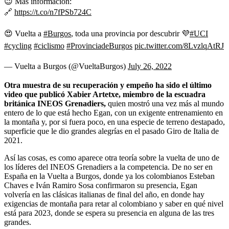
😉 Más información:
🔗
https://t.co/n7fPSb724C
😍 Vuelta a
#Burgos
, toda una provincia por descubrir 💜
#UCI
#cycling
#ciclismo
#ProvinciadeBurgos
pic.twitter.com/8LvzlqAtRJ
— Vuelta a Burgos (@VueltaBurgos)
July 26, 2022
Otra muestra de su recuperación y empeño ha sido el último
video que publicó Xabier Artetxe, miembro de la escuadra
británica INEOS Grenadiers,
quien mostró una vez más al mundo
entero de lo que está hecho Egan, con un exigente entrenamiento en
la montaña y, por si fuera poco, en una especie de terreno destapado,
superficie que le dio grandes alegrías en el pasado Giro de Italia de
2021.
Así las cosas, es como aparece otra teoría sobre la vuelta de uno de
los líderes del INEOS Grenadiers a la competencia. De no ser en
España en la Vuelta a Burgos, donde ya los colombianos Esteban
Chaves e Iván Ramiro Sosa confirmaron su presencia, Egan
volvería en las clásicas italianas de final del año, en donde hay
exigencias de montaña para retar al colombiano y saber en qué nivel
está para 2023, donde se espera su presencia en alguna de las tres
grandes.