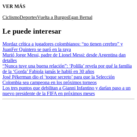
VER MÁS
Ciclismo
Deportes
Vuelta a Burgos
Egan Bernal
Le puede interesar
Mordaz crítica a jugadores colombianos: “no tienen cerebro” y
JuanFer Quintero se paró en la raya
Murió Jorge Messi, padre de Lionel Messi: desde Argentina dan
detalles
“Nunca tuve una buena relación”: ‘Polilla’ revela por qué la familia
de la ‘Gorda’ Fabiola jamás le habló en 30 años
José Pékerman dio el ‘toque secreto’ para que la Selección
Colombia sea campeona en los próximos torneos
Los tres puntos que debilitan a Gianni Infantino y darían paso a un
nuevo presidente de la FIFA en próximos meses