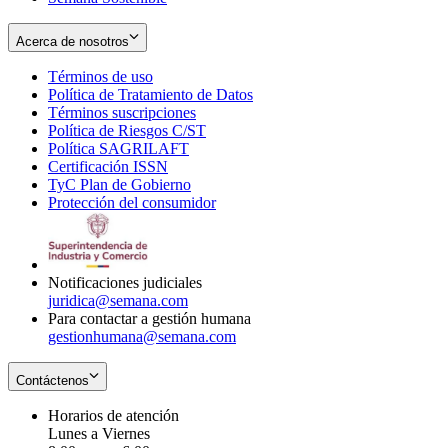
Acerca de nosotros
Términos de uso
Opens
Política de Tratamiento de Datos
in
Opens
Términos suscripciones
new
Opens
in
Política de Riesgos C/ST
window
in
Opens
new
Política SAGRILAFT
Opens
new
in
window
Certificación ISSN
Opens
in
window
new
TyC Plan de Gobierno
in
new
Opens
window
Protección del consumidor
new
window
in
Opens
window
new
in
window
new
window
Notificaciones judiciales
juridica@semana.com
Para contactar a gestión humana
gestionhumana@semana.com
Contáctenos
Horarios de atención
Lunes a Viernes