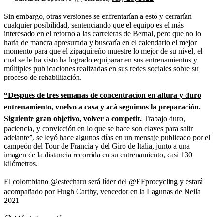
Sin embargo, otras versiones se enfrentarían a esto y cerrarían
cualquier posibilidad, sentenciando que el equipo es el más
interesado en el retorno a las carreteras de Bernal, pero que no lo
haría de manera apresurada y buscaría en el calendario el mejor
momento para que el zipaquireño muestre lo mejor de su nivel, el
cual se le ha visto ha logrado equiparar en sus entrenamientos y
múltiples publicaciones realizadas en sus redes sociales sobre su
proceso de rehabilitación.
“Después de tres semanas de concentración en altura y duro
entrenamiento, vuelvo a casa y acá seguimos la preparación.
Siguiente gran objetivo, volver a competir.
Trabajo duro,
paciencia, y convicción en lo que se hace son claves para salir
adelante”, se leyó hace algunos días en un mensaje publicado por el
campeón del Tour de Francia y del Giro de Italia, junto a una
imagen de la distancia recorrida en su entrenamiento, casi 130
kilómetros.
El colombiano
@estecharu
será líder del
@EFprocycling
y estará
acompañado por Hugh Carthy, vencedor en la Lagunas de Neila
2021