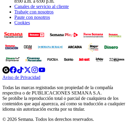
8:00 a.m. a 6:00 p.m.
Canales de servicio al cliente
Trabaje con nosotros
Paute con nosotros
Cookies
Opens
Opens
Opens
Opens
Opens
in
in
in
in
in
Aviso de Privacidad
Opens
new
new
new
new
new
in
window
window
window
window
window
Todas las marcas registradas son propiedad de la compañía
new
respectiva o de PUBLICACIONES SEMANA S.A.
window
Se prohíbe la reproducción total o parcial de cualquiera de los
contenidos que aquí aparezca, así como su traducción a cualquier
idioma sin autorización escrita por su titular.
© 2026 Semana. Todos los derechos reservados.