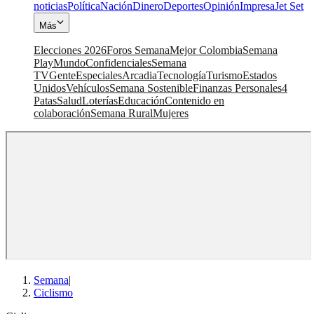
noticias
Política
Nación
Dinero
Deportes
Opinión
Impresa
Jet Set
Más
Elecciones 2026
Foros Semana
Mejor Colombia
Semana
Play
Mundo
Confidenciales
Semana
TV
Gente
Especiales
Arcadia
Tecnología
Turismo
Estados
Unidos
Vehículos
Semana Sostenible
Finanzas Personales
4
Patas
Salud
Loterías
Educación
Contenido en
colaboración
Semana Rural
Mujeres
Semana
|
Ciclismo