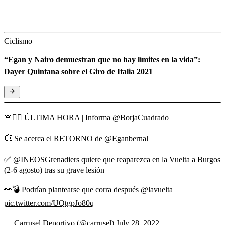
Ciclismo
“Egan y Nairo demuestran que no hay límites en la vida”:
Dayer Quintana sobre el Giro de Italia 2021
🚨🚴‍♂️ ÚLTIMA HORA | Informa
@BorjaCuadrado
💥 Se acerca el RETORNO de
@Eganbernal
✅
@INEOSGrenadiers
quiere que reaparezca en la Vuelta a Burgos
(2-6 agosto) tras su grave lesión
👀💣 Podrían plantearse que corra después
@lavuelta
pic.twitter.com/UQtgpJo80q
— Carrusel Deportivo (@carrusel)
July 28, 2022