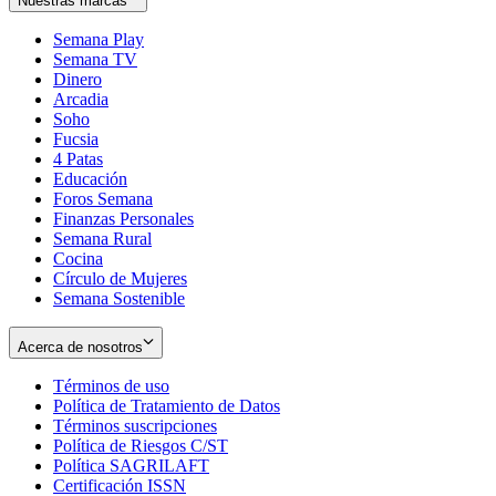
Nuestras marcas
Semana Play
Semana TV
Dinero
Arcadia
Soho
Opens
Fucsia
in
Opens
4 Patas
new
in
Educación
window
new
Foros Semana
window
Finanzas Personales
Semana Rural
Cocina
Círculo de Mujeres
Semana Sostenible
Acerca de nosotros
Términos de uso
Opens
Política de Tratamiento de Datos
in
Opens
Términos suscripciones
new
Opens
in
Política de Riesgos C/ST
window
in
Opens
new
Política SAGRILAFT
Opens
new
in
window
Certificación ISSN
Opens
in
window
new