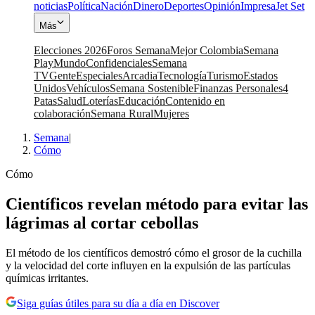
noticias
Política
Nación
Dinero
Deportes
Opinión
Impresa
Jet Set
Más
Elecciones 2026
Foros Semana
Mejor Colombia
Semana
Play
Mundo
Confidenciales
Semana
TV
Gente
Especiales
Arcadia
Tecnología
Turismo
Estados
Unidos
Vehículos
Semana Sostenible
Finanzas Personales
4
Patas
Salud
Loterías
Educación
Contenido en
colaboración
Semana Rural
Mujeres
Semana
|
Cómo
Cómo
Científicos revelan método para evitar las
lágrimas al cortar cebollas
El método de los científicos demostró cómo el grosor de la cuchilla
y la velocidad del corte influyen en la expulsión de las partículas
químicas irritantes.
Siga guías útiles para su día a día en Discover