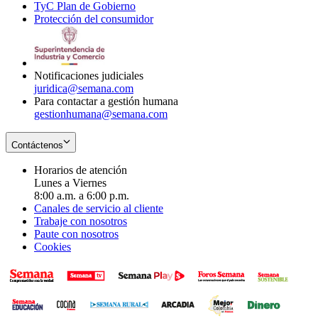
TyC Plan de Gobierno
in
new
Opens
window
Protección del consumidor
new
window
in
Opens
window
new
in
window
new
window
Notificaciones judiciales
juridica@semana.com
Para contactar a gestión humana
gestionhumana@semana.com
Contáctenos
Horarios de atención
Lunes a Viernes
8:00 a.m. a 6:00 p.m.
Canales de servicio al cliente
Trabaje con nosotros
Paute con nosotros
Cookies