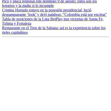
Pico y placa regional este domingo 9 de agosto: estos son los
horarios y la multa si lo incumple
Cristina Hurtado estuvo en la posesión presidencial, lució
despampanante ‘look’ y dejó palabras: “Colombia está por encima”
Tabla de posiciones de la Liga BetPlay tras victorias de Santa Fe,
Tolima y Fortaleza
Restaurante en el Tren de la Sabana: así es la experiencia sobre los
rieles capitalinos