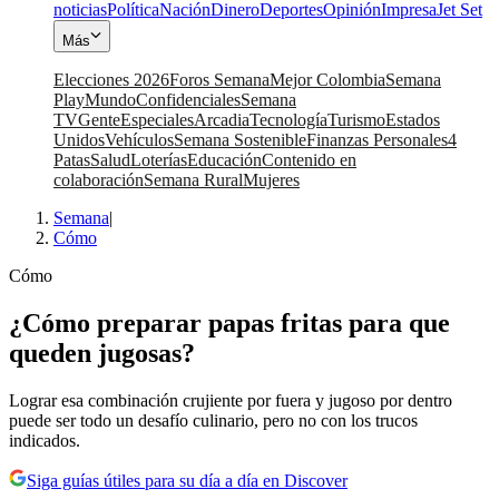
noticias
Política
Nación
Dinero
Deportes
Opinión
Impresa
Jet Set
Más
Elecciones 2026
Foros Semana
Mejor Colombia
Semana
Play
Mundo
Confidenciales
Semana
TV
Gente
Especiales
Arcadia
Tecnología
Turismo
Estados
Unidos
Vehículos
Semana Sostenible
Finanzas Personales
4
Patas
Salud
Loterías
Educación
Contenido en
colaboración
Semana Rural
Mujeres
Semana
|
Cómo
Cómo
¿Cómo preparar papas fritas para que
queden jugosas?
Lograr esa combinación crujiente por fuera y jugoso por dentro
puede ser todo un desafío culinario, pero no con los trucos
indicados.
Siga guías útiles para su día a día en Discover