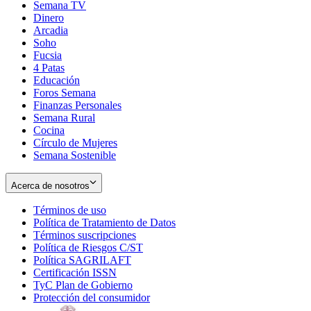
Semana TV
Dinero
Arcadia
Soho
Opens
Fucsia
in
Opens
4 Patas
new
in
Educación
window
new
Foros Semana
window
Finanzas Personales
Semana Rural
Cocina
Círculo de Mujeres
Semana Sostenible
Acerca de nosotros
Términos de uso
Opens
Política de Tratamiento de Datos
in
Opens
Términos suscripciones
new
Opens
in
Política de Riesgos C/ST
window
in
Opens
new
Política SAGRILAFT
Opens
new
in
window
Certificación ISSN
Opens
in
window
new
TyC Plan de Gobierno
in
new
Opens
window
Protección del consumidor
new
window
in
Opens
window
new
in