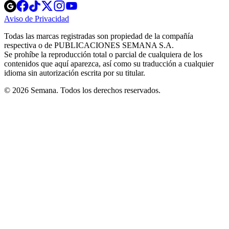
Opens
Opens
Opens
Opens
Opens
in
in
in
in
in
Aviso de Privacidad
Opens
new
new
new
new
new
in
window
window
window
window
window
Todas las marcas registradas son propiedad de la compañía
new
respectiva o de PUBLICACIONES SEMANA S.A.
window
Se prohíbe la reproducción total o parcial de cualquiera de los
contenidos que aquí aparezca, así como su traducción a cualquier
idioma sin autorización escrita por su titular.
© 2026 Semana. Todos los derechos reservados.