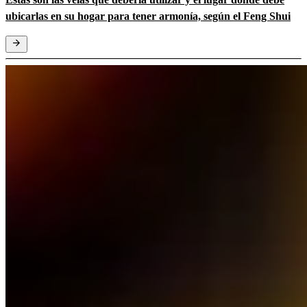
ubicarlas en su hogar para tener armonía, según el Feng Shui