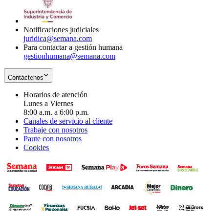
window
new
window
Notificaciones judiciales
juridica@semana.com
Para contactar a gestión humana
gestionhumana@semana.com
Contáctenos
Horarios de atención
Lunes a Viernes
8:00 a.m. a 6:00 p.m.
Canales de servicio al cliente
Trabaje con nosotros
Paute con nosotros
Cookies