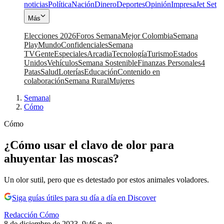
noticias
Política
Nación
Dinero
Deportes
Opinión
Impresa
Jet Set
Más
Elecciones 2026
Foros Semana
Mejor Colombia
Semana
Play
Mundo
Confidenciales
Semana
TV
Gente
Especiales
Arcadia
Tecnología
Turismo
Estados
Unidos
Vehículos
Semana Sostenible
Finanzas Personales
4
Patas
Salud
Loterías
Educación
Contenido en
colaboración
Semana Rural
Mujeres
Semana
|
Cómo
Cómo
¿Cómo usar el clavo de olor para
ahuyentar las moscas?
Un olor sutil, pero que es detestado por estos animales voladores.
Siga guías útiles para su día a día en Discover
Redacción Cómo
8 de diciembre de 2023, 9:46 p. m.