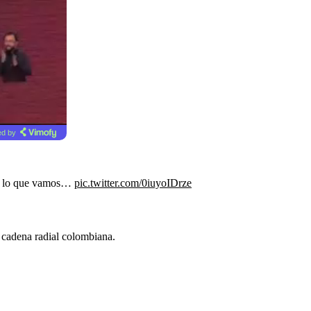
d by
 Es lo que vamos…
pic.twitter.com/0iuyoIDrze
 cadena radial colombiana.