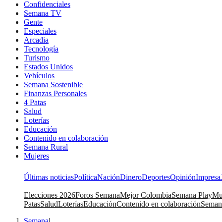
Confidenciales
Semana TV
Gente
Especiales
Arcadia
Tecnología
Turismo
Estados Unidos
Vehículos
Semana Sostenible
Finanzas Personales
4 Patas
Salud
Loterías
Educación
Contenido en colaboración
Semana Rural
Mujeres
Últimas noticias
Política
Nación
Dinero
Deportes
Opinión
Impresa
Elecciones 2026
Foros Semana
Mejor Colombia
Semana Play
Mu
Patas
Salud
Loterías
Educación
Contenido en colaboración
Seman
Semana
|