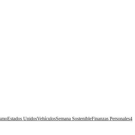
ismo
Estados Unidos
Vehículos
Semana Sostenible
Finanzas Personales
4