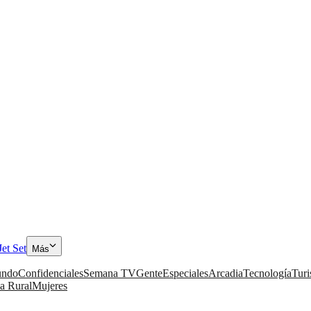
Jet Set
Más
ndo
Confidenciales
Semana TV
Gente
Especiales
Arcadia
Tecnología
Tur
a Rural
Mujeres