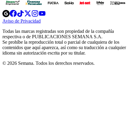
Opens
Opens
Opens
Opens
Opens
in
in
in
in
in
Aviso de Privacidad
Opens
new
new
new
new
new
in
window
window
window
window
window
Todas las marcas registradas son propiedad de la compañía
new
respectiva o de PUBLICACIONES SEMANA S.A.
window
Se prohíbe la reproducción total o parcial de cualquiera de los
contenidos que aquí aparezca, así como su traducción a cualquier
idioma sin autorización escrita por su titular.
© 2026 Semana. Todos los derechos reservados.