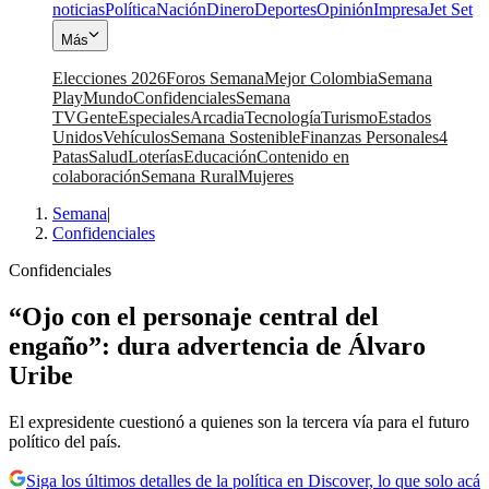
noticias
Política
Nación
Dinero
Deportes
Opinión
Impresa
Jet Set
Más
Elecciones 2026
Foros Semana
Mejor Colombia
Semana
Play
Mundo
Confidenciales
Semana
TV
Gente
Especiales
Arcadia
Tecnología
Turismo
Estados
Unidos
Vehículos
Semana Sostenible
Finanzas Personales
4
Patas
Salud
Loterías
Educación
Contenido en
colaboración
Semana Rural
Mujeres
Semana
|
Confidenciales
Confidenciales
“Ojo con el personaje central del
engaño”: dura advertencia de Álvaro
Uribe
El expresidente cuestionó a quienes son la tercera vía para el futuro
político del país.
Siga los últimos detalles de la política en Discover, lo que solo acá