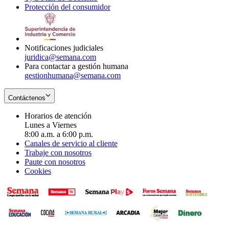
Protección del consumidor
new
window
in
Opens
window
new
in
window
new
window
Notificaciones judiciales
juridica@semana.com
Para contactar a gestión humana
gestionhumana@semana.com
Contáctenos
Horarios de atención
Lunes a Viernes
8:00 a.m. a 6:00 p.m.
Canales de servicio al cliente
Trabaje con nosotros
Paute con nosotros
Cookies