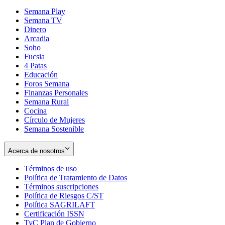
Semana Play
Semana TV
Dinero
Arcadia
Soho
Opens
Fucsia
in
Opens
4 Patas
new
in
Educación
window
new
Foros Semana
window
Finanzas Personales
Semana Rural
Cocina
Círculo de Mujeres
Semana Sostenible
Acerca de nosotros
Términos de uso
Opens
Política de Tratamiento de Datos
in
Opens
Términos suscripciones
new
Opens
in
Política de Riesgos C/ST
window
in
Opens
new
Política SAGRILAFT
Opens
new
in
window
Certificación ISSN
Opens
in
window
new
TyC Plan de Gobierno
in
new
Opens
window