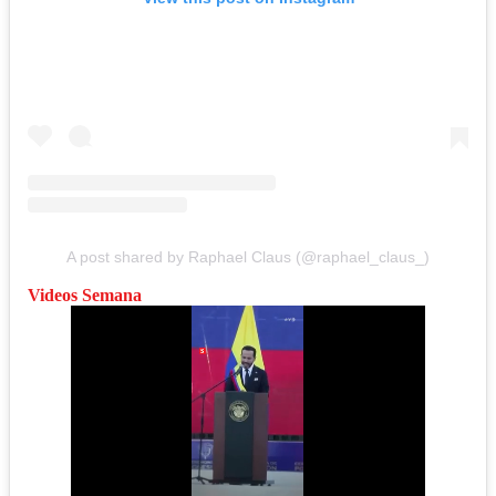
A post shared by Raphael Claus (@raphael_claus_)
Videos Semana