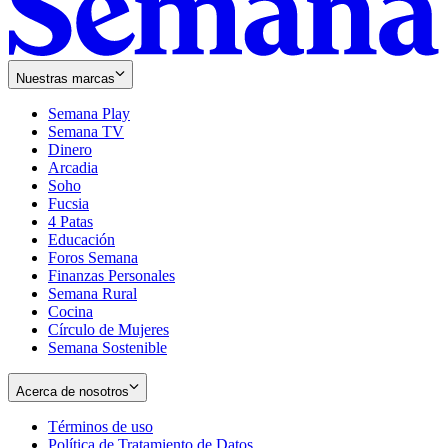
Nuestras marcas
Semana Play
Semana TV
Dinero
Arcadia
Soho
Opens
Fucsia
in
Opens
4 Patas
new
in
Educación
window
new
Foros Semana
window
Finanzas Personales
Semana Rural
Cocina
Círculo de Mujeres
Semana Sostenible
Acerca de nosotros
Términos de uso
Opens
Política de Tratamiento de Datos
in
Opens