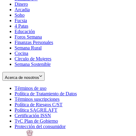
Dinero
Arcadia
Soho
Opens
Fucsia
in
Opens
4 Patas
new
in
Educación
window
new
Foros Semana
window
Finanzas Personales
Semana Rural
Cocina
Círculo de Mujeres
Semana Sostenible
Acerca de nosotros
Términos de uso
Opens
Política de Tratamiento de Datos
in
Opens
Términos suscripciones
new
Opens
in
Política de Riesgos C/ST
window
in
Opens
new
Política SAGRILAFT
Opens
new
in
window
Certificación ISSN
Opens
in
window
new
TyC Plan de Gobierno
in
new
Opens
window
Protección del consumidor
new
window
in
Opens
window
new
in