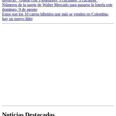
divorcio: “Quedé con 3 tenedores, 3 cuchillos, 3 cucharas”
Números de la suerte de Walter Mercado para ganarse la lotería este
domingo, 9 de agosto
Estos son los 10 carros híbridos que más se venden en Colombia:
hay un nuevo líder
Noticias Destacadas