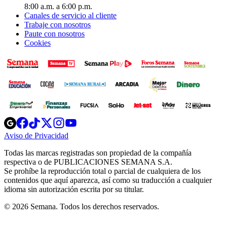
8:00 a.m. a 6:00 p.m.
Canales de servicio al cliente
Trabaje con nosotros
Paute con nosotros
Cookies
Opens
Opens
Opens
Opens
Opens
in
in
in
in
in
Aviso de Privacidad
Opens
new
new
new
new
new
in
window
window
window
window
window
Todas las marcas registradas son propiedad de la compañía
new
respectiva o de PUBLICACIONES SEMANA S.A.
window
Se prohíbe la reproducción total o parcial de cualquiera de los
contenidos que aquí aparezca, así como su traducción a cualquier
idioma sin autorización escrita por su titular.
© 2026 Semana. Todos los derechos reservados.