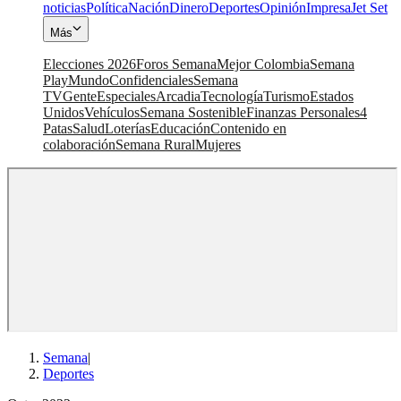
noticias
Política
Nación
Dinero
Deportes
Opinión
Impresa
Jet Set
Más
Elecciones 2026
Foros Semana
Mejor Colombia
Semana
Play
Mundo
Confidenciales
Semana
TV
Gente
Especiales
Arcadia
Tecnología
Turismo
Estados
Unidos
Vehículos
Semana Sostenible
Finanzas Personales
4
Patas
Salud
Loterías
Educación
Contenido en
colaboración
Semana Rural
Mujeres
Semana
|
Deportes