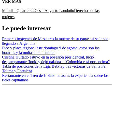
VER MÁS
Mundial Qatar 2022
Cesar Augusto Londoño
Derechos de las
mujeres
Le puede interesar
Primeras imágenes de Messi tras la muerte de su papá: así se le vio
llegando a Argentina
Pico y placa regional este domingo 9 de agosto: estos son los
horarios y la multa si lo incumple
Cristina Hurtado estuvo en la posesión presidencial, lució
despampanante ‘look’ y dejó palabras: “Colombia está por encima”
Tabla de posiciones de la Liga BetPlay tras victorias de Santa Fe,
Tolima y Fortaleza
Restaurante en el Tren de la Sabana: así es la experiencia sobre los
rieles capitalinos