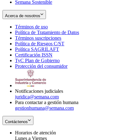
Semana Sostenible
Acerca de nosotros
Términos de uso
Opens
Política de Tratamiento de Datos
in
Opens
Términos suscripciones
new
Opens
in
Política de Riesgos C/ST
window
in
Opens
new
Política SAGRILAFT
Opens
new
in
window
Certificación ISSN
Opens
in
window
new
TyC Plan de Gobierno
in
new
Opens
window
Protección del consumidor
new
window
in
Opens
window
new
in
window
new
window
Notificaciones judiciales
juridica@semana.com
Para contactar a gestión humana
gestionhumana@semana.com
Contáctenos
Horarios de atención
Lunes a Viernes