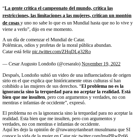
“
La gente critica el campeonato del mundo, critica las
restricciones, las limitaciones a las mujeres, critican un montón
de cosas
y uno no sabe lo que es un Mundial hasta que no lo vive y
viene a verlo”, dijo en ese momento.
A un día de comenzar el Mundial de Catar.
Polémicas, odios y profetas de la moral pública abundan.
Catar está feliz
pic.twitter.com/ZHqDLg32Ro
— Cesar Augusto Londoño (@cesaralo)
November 19, 2022
Después, Londoño subió un video de una influenciadora de origen
sirio en el que explica que históricamente otras culturas sí han
cohibido a las mujeres de sus derechos. “
El problema no es la
ignorancia sino la terquedad para no aceptar la realidad. Está
bien que me insulten
, pero con argumentos y verdades, no con
mentiras e infamias de occidente”, expresó.
El problema no es la ignorancia sino la terquedad para no aceptar la
realidad. Esta bien que me insulten, pero con argumentos y
verdades, no con mentiras e infamias de occidente.
Aquí les dejo la opinión de @rawansyrianheart musulmana que SI
conoce la vida de la mujer en Catar
pic.twitter.com/lmaPRwPz66