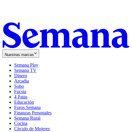
Nuestras marcas
Semana Play
Semana TV
Dinero
Arcadia
Soho
Opens
Fucsia
in
Opens
4 Patas
new
in
Educación
window
new
Foros Semana
window
Finanzas Personales
Semana Rural
Cocina
Círculo de Mujeres