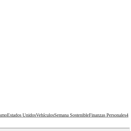
ismo
Estados Unidos
Vehículos
Semana Sostenible
Finanzas Personales
4