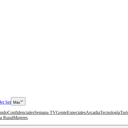
Jet Set
Más
ndo
Confidenciales
Semana TV
Gente
Especiales
Arcadia
Tecnología
Tur
a Rural
Mujeres