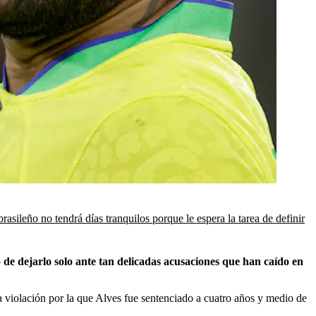
brasileño no tendrá días tranquilos porque le espera la tarea de definir
de dejarlo solo ante tan delicadas acusaciones que han caído en
la violación por la que Alves fue sentenciado a cuatro años y medio de