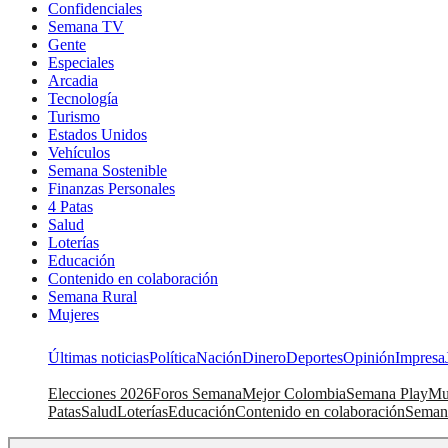
Confidenciales
Semana TV
Gente
Especiales
Arcadia
Tecnología
Turismo
Estados Unidos
Vehículos
Semana Sostenible
Finanzas Personales
4 Patas
Salud
Loterías
Educación
Contenido en colaboración
Semana Rural
Mujeres
Últimas noticias
Política
Nación
Dinero
Deportes
Opinión
Impresa
Elecciones 2026
Foros Semana
Mejor Colombia
Semana Play
Mu
Patas
Salud
Loterías
Educación
Contenido en colaboración
Seman