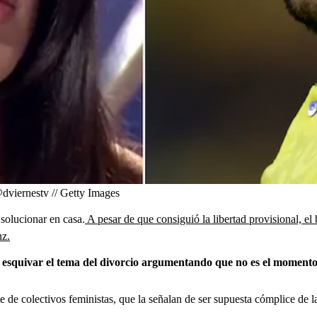
dviernestv // Getty Images
 solucionar en casa.
A pesar de que consiguió la libertad provisional, el 
nz.
 esquivar el tema del divorcio argumentando que no es el momento 
te de colectivos feministas, que la señalan de ser supuesta cómplice de 