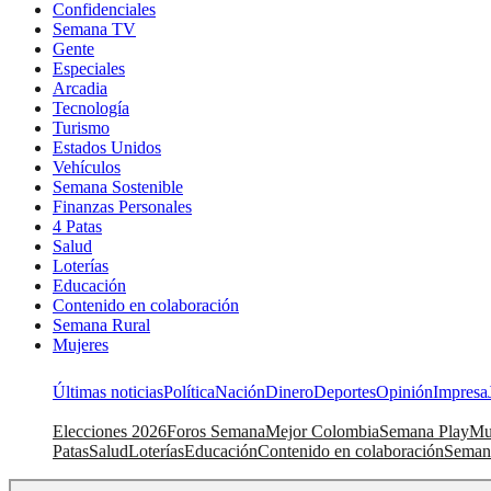
Confidenciales
Semana TV
Gente
Especiales
Arcadia
Tecnología
Turismo
Estados Unidos
Vehículos
Semana Sostenible
Finanzas Personales
4 Patas
Salud
Loterías
Educación
Contenido en colaboración
Semana Rural
Mujeres
Últimas noticias
Política
Nación
Dinero
Deportes
Opinión
Impresa
Elecciones 2026
Foros Semana
Mejor Colombia
Semana Play
Mu
Patas
Salud
Loterías
Educación
Contenido en colaboración
Seman