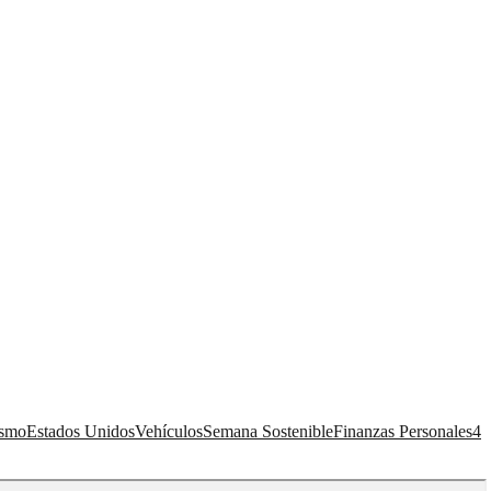
ismo
Estados Unidos
Vehículos
Semana Sostenible
Finanzas Personales
4