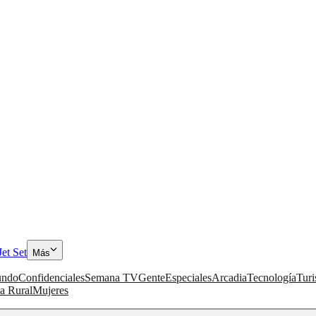
Jet Set
Más
ndo
Confidenciales
Semana TV
Gente
Especiales
Arcadia
Tecnología
Tur
a Rural
Mujeres