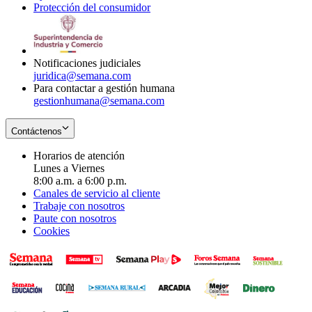
Protección del consumidor
new
window
in
Opens
window
new
in
window
new
window
Notificaciones judiciales
juridica@semana.com
Para contactar a gestión humana
gestionhumana@semana.com
Contáctenos
Horarios de atención
Lunes a Viernes
8:00 a.m. a 6:00 p.m.
Canales de servicio al cliente
Trabaje con nosotros
Paute con nosotros
Cookies