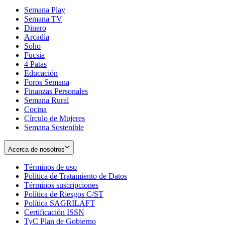
Semana Play
Semana TV
Dinero
Arcadia
Soho
Opens
Fucsia
in
Opens
4 Patas
new
in
Educación
window
new
Foros Semana
window
Finanzas Personales
Semana Rural
Cocina
Círculo de Mujeres
Semana Sostenible
Acerca de nosotros
Términos de uso
Opens
Política de Tratamiento de Datos
in
Opens
Términos suscripciones
new
Opens
in
Política de Riesgos C/ST
window
in
Opens
new
Política SAGRILAFT
Opens
new
in
window
Certificación ISSN
Opens
in
window
new
TyC Plan de Gobierno
in
new
Opens
window