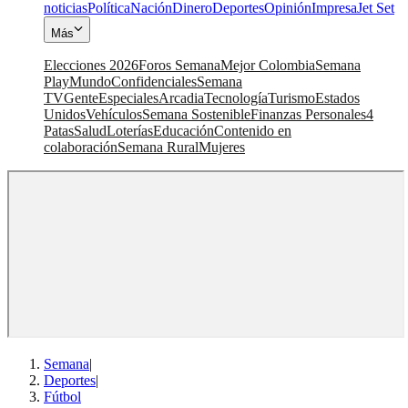
noticias
Política
Nación
Dinero
Deportes
Opinión
Impresa
Jet Set
Más
Elecciones 2026
Foros Semana
Mejor Colombia
Semana
Play
Mundo
Confidenciales
Semana
TV
Gente
Especiales
Arcadia
Tecnología
Turismo
Estados
Unidos
Vehículos
Semana Sostenible
Finanzas Personales
4
Patas
Salud
Loterías
Educación
Contenido en
colaboración
Semana Rural
Mujeres
Semana
|
Deportes
|
Fútbol