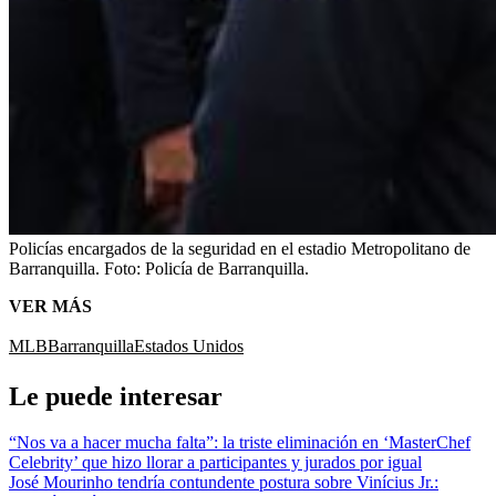
Policías encargados de la seguridad en el estadio Metropolitano de
Barranquilla.
Foto:
Policía de Barranquilla.
VER MÁS
MLB
Barranquilla
Estados Unidos
Le puede interesar
“Nos va a hacer mucha falta”: la triste eliminación en ‘MasterChef
Celebrity’ que hizo llorar a participantes y jurados por igual
José Mourinho tendría contundente postura sobre Vinícius Jr.: