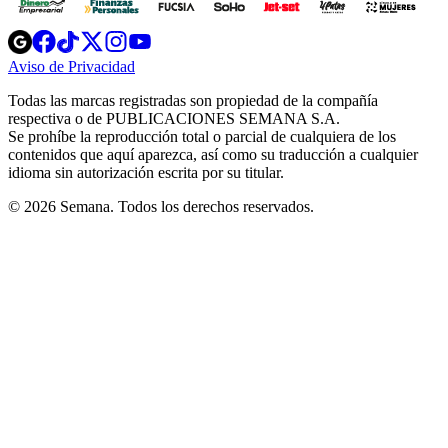
Opens
Opens
Opens
Opens
Opens
in
in
in
in
in
Aviso de Privacidad
Opens
new
new
new
new
new
in
window
window
window
window
window
Todas las marcas registradas son propiedad de la compañía
new
respectiva o de PUBLICACIONES SEMANA S.A.
window
Se prohíbe la reproducción total o parcial de cualquiera de los
contenidos que aquí aparezca, así como su traducción a cualquier
idioma sin autorización escrita por su titular.
© 2026 Semana. Todos los derechos reservados.