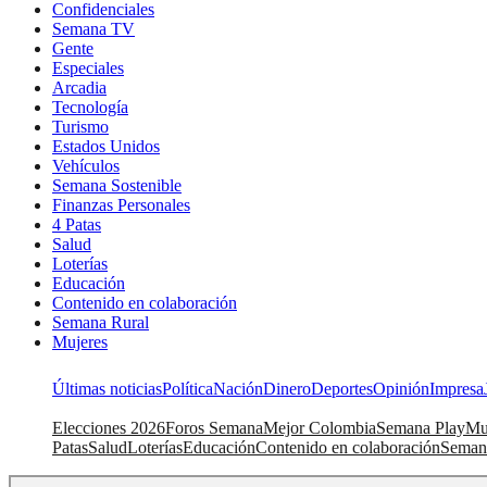
Confidenciales
Semana TV
Gente
Especiales
Arcadia
Tecnología
Turismo
Estados Unidos
Vehículos
Semana Sostenible
Finanzas Personales
4 Patas
Salud
Loterías
Educación
Contenido en colaboración
Semana Rural
Mujeres
Últimas noticias
Política
Nación
Dinero
Deportes
Opinión
Impresa
Elecciones 2026
Foros Semana
Mejor Colombia
Semana Play
Mu
Patas
Salud
Loterías
Educación
Contenido en colaboración
Seman