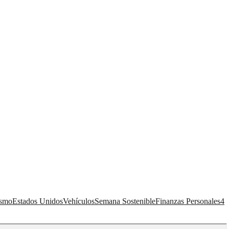
ismo
Estados Unidos
Vehículos
Semana Sostenible
Finanzas Personales
4