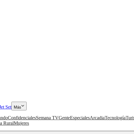
Jet Set
Más
ndo
Confidenciales
Semana TV
Gente
Especiales
Arcadia
Tecnología
Tur
a Rural
Mujeres