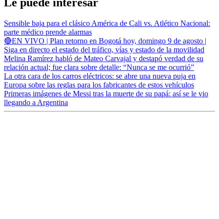
Le puede interesar
Sensible baja para el clásico América de Cali vs. Atlético Nacional:
parte médico prende alarmas
🔴EN VIVO | Plan retorno en Bogotá hoy, domingo 9 de agosto |
Siga en directo el estado del tráfico, vías y estado de la movilidad
Melina Ramírez habló de Mateo Carvajal y destapó verdad de su
relación actual; fue clara sobre detalle: “Nunca se me ocurrió”
La otra cara de los carros eléctricos: se abre una nueva puja en
Europa sobre las reglas para los fabricantes de estos vehículos
Primeras imágenes de Messi tras la muerte de su papá: así se le vio
llegando a Argentina