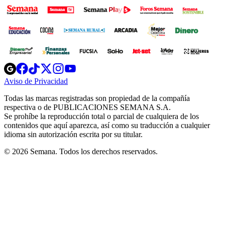
Opens
Opens
Opens
Opens
Opens
in
in
in
in
in
Aviso de Privacidad
Opens
new
new
new
new
new
in
window
window
window
window
window
Todas las marcas registradas son propiedad de la compañía
new
respectiva o de PUBLICACIONES SEMANA S.A.
window
Se prohíbe la reproducción total o parcial de cualquiera de los
contenidos que aquí aparezca, así como su traducción a cualquier
idioma sin autorización escrita por su titular.
© 2026 Semana. Todos los derechos reservados.