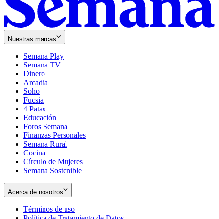
Nuestras marcas
Semana Play
Semana TV
Dinero
Arcadia
Soho
Opens
Fucsia
in
Opens
4 Patas
new
in
Educación
window
new
Foros Semana
window
Finanzas Personales
Semana Rural
Cocina
Círculo de Mujeres
Semana Sostenible
Acerca de nosotros
Términos de uso
Opens
Política de Tratamiento de Datos
in
Opens