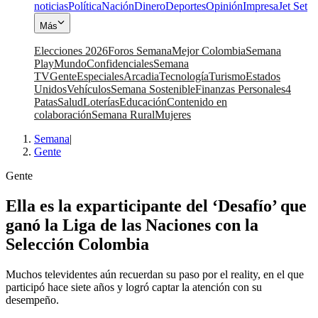
noticias
Política
Nación
Dinero
Deportes
Opinión
Impresa
Jet Set
Más
Elecciones 2026
Foros Semana
Mejor Colombia
Semana
Play
Mundo
Confidenciales
Semana
TV
Gente
Especiales
Arcadia
Tecnología
Turismo
Estados
Unidos
Vehículos
Semana Sostenible
Finanzas Personales
4
Patas
Salud
Loterías
Educación
Contenido en
colaboración
Semana Rural
Mujeres
Semana
|
Gente
Gente
Ella es la exparticipante del ‘Desafío’ que
ganó la Liga de las Naciones con la
Selección Colombia
Muchos televidentes aún recuerdan su paso por el reality, en el que
participó hace siete años y logró captar la atención con su
desempeño.