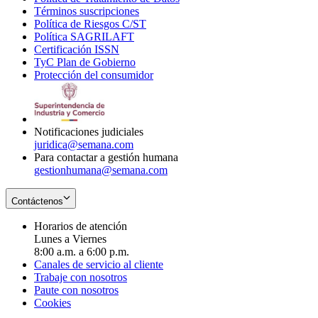
Términos suscripciones
new
Opens
in
Política de Riesgos C/ST
window
in
Opens
new
Política SAGRILAFT
Opens
new
in
window
Certificación ISSN
Opens
in
window
new
TyC Plan de Gobierno
in
new
Opens
window
Protección del consumidor
new
window
in
Opens
window
new
in
window
new
window
Notificaciones judiciales
juridica@semana.com
Para contactar a gestión humana
gestionhumana@semana.com
Contáctenos
Horarios de atención
Lunes a Viernes
8:00 a.m. a 6:00 p.m.
Canales de servicio al cliente
Trabaje con nosotros
Paute con nosotros
Cookies