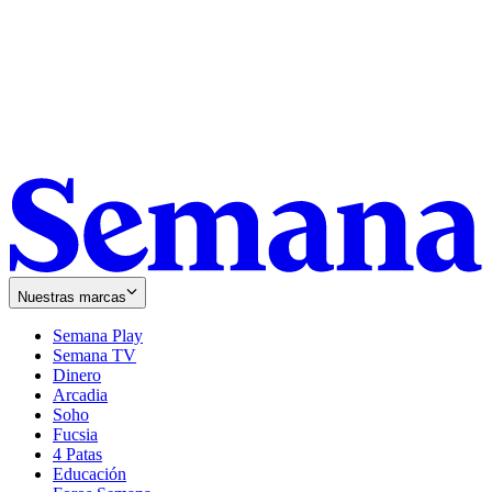
Nuestras marcas
Semana Play
Semana TV
Dinero
Arcadia
Soho
Opens
Fucsia
in
Opens
4 Patas
new
in
Educación
window
new