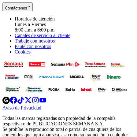
Contáctenos
Horarios de atención
Lunes a Viernes
8:00 a.m. a 6:00 p.m.
Canales de servicio al cliente
Trabaje con nosotros
Paute con nosotros
Cookies
Opens
Opens
Opens
Opens
Opens
in
in
in
in
in
Aviso de Privacidad
Opens
new
new
new
new
new
in
window
window
window
window
window
Todas las marcas registradas son propiedad de la compañía
new
respectiva o de PUBLICACIONES SEMANA S.A.
window
Se prohíbe la reproducción total o parcial de cualquiera de los
contenidos que aquí aparezca, así como su traducción a cualquier