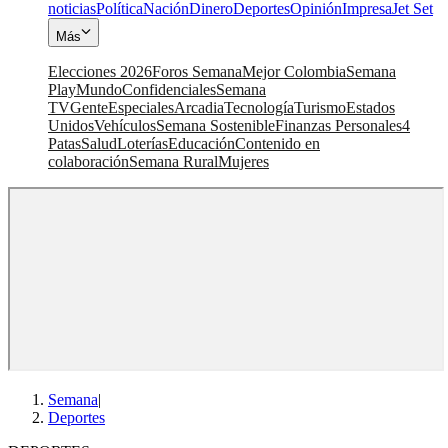
noticias
Política
Nación
Dinero
Deportes
Opinión
Impresa
Jet Set
Más
Elecciones 2026
Foros Semana
Mejor Colombia
Semana
Play
Mundo
Confidenciales
Semana
TV
Gente
Especiales
Arcadia
Tecnología
Turismo
Estados
Unidos
Vehículos
Semana Sostenible
Finanzas Personales
4
Patas
Salud
Loterías
Educación
Contenido en
colaboración
Semana Rural
Mujeres
Semana
|
Deportes