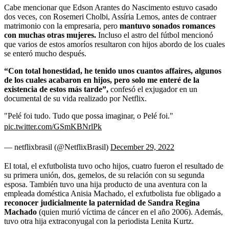
Cabe mencionar que Edson Arantes do Nascimento estuvo casado
dos veces, con Rosemeri Cholbi, Assíria Lemos, antes de contraer
matrimonio con la empresaria, pero
mantuvo sonados romances
con muchas otras mujeres.
Incluso el astro del fútbol mencionó
que varios de estos amoríos resultaron con hijos abordo de los cuales
se enteró mucho después.
“Con total honestidad, he tenido unos cuantos affaires, algunos
de los cuales acabaron en hijos, pero solo me enteré de la
existencia de estos más tarde”,
confesó el exjugador en un
documental de su vida realizado por Netflix.
"Pelé foi tudo. Tudo que possa imaginar, o Pelé foi."
pic.twitter.com/GSmKBNrlPk
— netflixbrasil (@NetflixBrasil)
December 29, 2022
El total, el exfutbolista tuvo ocho hijos, cuatro fueron el resultado de
su primera unión, dos, gemelos, de su relación con su segunda
esposa. También tuvo una hija producto de una
aventura con la
empleada doméstica Anisia Machado, el exfutbolista fue obligado a
reconocer judicialmente la paternidad de Sandra Regina
Machado
(quien murió víctima de cáncer en el año 2006). Además,
tuvo otra hija extraconyugal con la periodista Lenita Kurtz.