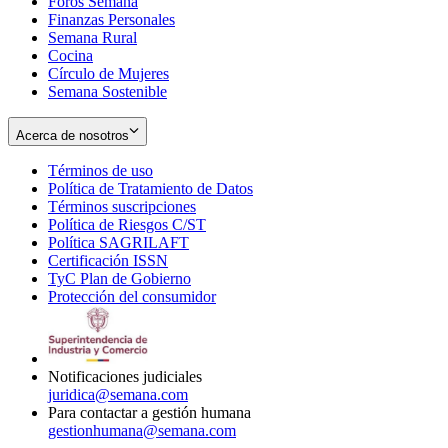
Foros Semana
window
Finanzas Personales
Semana Rural
Cocina
Círculo de Mujeres
Semana Sostenible
Acerca de nosotros
Términos de uso
Opens
Política de Tratamiento de Datos
in
Opens
Términos suscripciones
new
Opens
in
Política de Riesgos C/ST
window
in
Opens
new
Política SAGRILAFT
Opens
new
in
window
Certificación ISSN
Opens
in
window
new
TyC Plan de Gobierno
in
new
Opens
window
Protección del consumidor
new
window
in
Opens
window
new
in
window
new
window
Notificaciones judiciales
juridica@semana.com
Para contactar a gestión humana
gestionhumana@semana.com