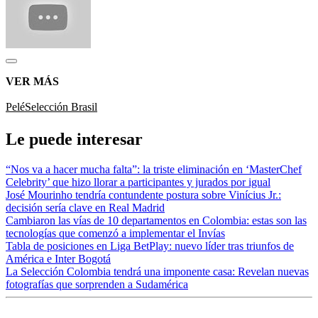
VER MÁS
Pelé
Selección Brasil
Le puede interesar
“Nos va a hacer mucha falta”: la triste eliminación en ‘MasterChef
Celebrity’ que hizo llorar a participantes y jurados por igual
José Mourinho tendría contundente postura sobre Vinícius Jr.:
decisión sería clave en Real Madrid
Cambiaron las vías de 10 departamentos en Colombia: estas son las
tecnologías que comenzó a implementar el Invías
Tabla de posiciones en Liga BetPlay: nuevo líder tras triunfos de
América e Inter Bogotá
La Selección Colombia tendrá una imponente casa: Revelan nuevas
fotografías que sorprenden a Sudamérica