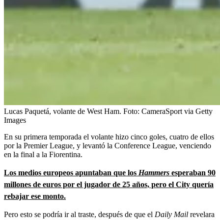
Lucas Paquetá, volante de West Ham.
Foto:
CameraSport via Getty
Images
En su primera temporada el volante hizo cinco goles, cuatro de ellos
por la Premier League, y levantó la Conference League, venciendo
en la final a la Fiorentina.
Los medios europeos apuntaban que los
Hammers
esperaban 90
millones de euros por el jugador de 25 años, pero el City quería
rebajar ese monto.
Pero esto se podría ir al traste, después de que el
Daily Mail
revelara