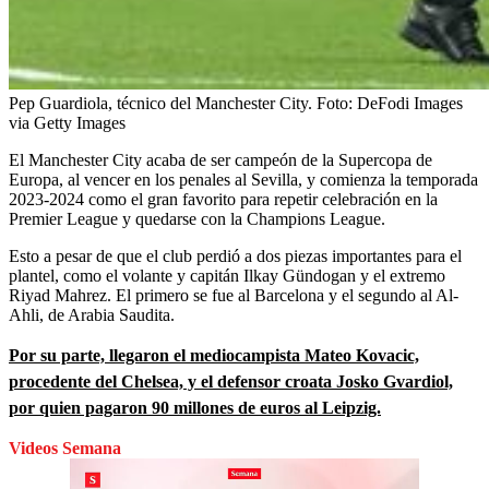
Pep Guardiola, técnico del Manchester City.
Foto:
DeFodi Images
via Getty Images
El Manchester City acaba de ser campeón de la Supercopa de
Europa, al vencer en los penales al Sevilla, y comienza la temporada
2023-2024 como el gran favorito para repetir celebración en la
Premier League y quedarse con la Champions League.
Esto a pesar de que el club perdió a dos piezas importantes para el
plantel, como el volante y capitán Ilkay Gündogan y el extremo
Riyad Mahrez. El primero se fue al Barcelona y el segundo al Al-
Ahli, de Arabia Saudita.
Por su parte, llegaron el mediocampista Mateo Kovacic,
procedente del Chelsea, y el defensor croata Josko Gvardiol,
por quien pagaron 90 millones de euros al Leipzig.
Videos Semana