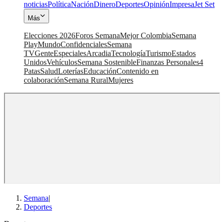
noticias
Política
Nación
Dinero
Deportes
Opinión
Impresa
Jet Set
Más
Elecciones 2026
Foros Semana
Mejor Colombia
Semana
Play
Mundo
Confidenciales
Semana
TV
Gente
Especiales
Arcadia
Tecnología
Turismo
Estados
Unidos
Vehículos
Semana Sostenible
Finanzas Personales
4
Patas
Salud
Loterías
Educación
Contenido en
colaboración
Semana Rural
Mujeres
Semana
|
Deportes