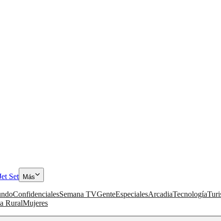
Jet Set
Más
ndo
Confidenciales
Semana TV
Gente
Especiales
Arcadia
Tecnología
Tur
a Rural
Mujeres