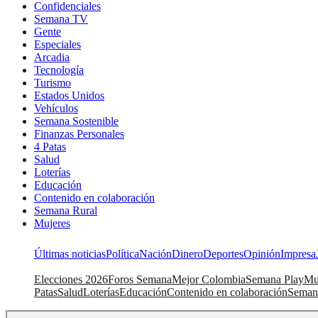
Confidenciales
Semana TV
Gente
Especiales
Arcadia
Tecnología
Turismo
Estados Unidos
Vehículos
Semana Sostenible
Finanzas Personales
4 Patas
Salud
Loterías
Educación
Contenido en colaboración
Semana Rural
Mujeres
Últimas noticias
Política
Nación
Dinero
Deportes
Opinión
Impresa
Elecciones 2026
Foros Semana
Mejor Colombia
Semana Play
Mu
Patas
Salud
Loterías
Educación
Contenido en colaboración
Seman