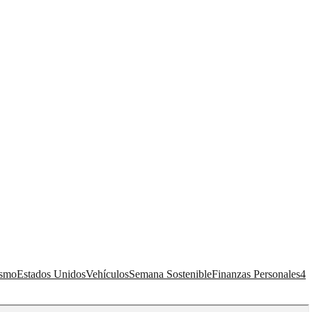
ismo
Estados Unidos
Vehículos
Semana Sostenible
Finanzas Personales
4