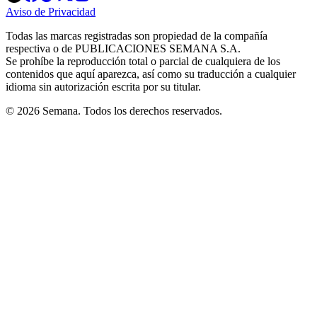
in
in
in
in
in
Aviso de Privacidad
Opens
new
new
new
new
new
in
window
window
window
window
window
Todas las marcas registradas son propiedad de la compañía
new
respectiva o de PUBLICACIONES SEMANA S.A.
window
Se prohíbe la reproducción total o parcial de cualquiera de los
contenidos que aquí aparezca, así como su traducción a cualquier
idioma sin autorización escrita por su titular.
© 2026 Semana. Todos los derechos reservados.