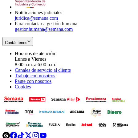
window
Notificaciones judiciales
juridica@semana.com
Para contactar a gestión humana
gestionhumana@semana.com
Contáctenos
Horarios de atención
Lunes a Viernes
8:00 a.m. a 6:00 p.m.
Canales de servicio al cliente
Trabaje con nosotros
Paute con nosotros
Cookies
Opens
Opens
Opens
Opens
Opens