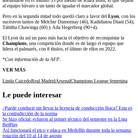
adelantarse en el minuto 33 por medio de Klara Bühl, lo que dejaba
al equipo bávaro a un tanto de igualar el marcador global.
Pero en la segunda mitad todo quedó claro a favor del
Lyon
, con los
sucesivos tantos de Melchie Dumornay (46), Kadidiatou Diani (54),
Tabitha Chawinga (60) y Ada Hegerberg (90+4).
El Lyon da así un paso más hacia el objetivo de reconquistar la
Champions
, una competición donde es de largo el equipo que
lidera el palmarés, con 8 títulos, el último de ellos en 2022.
*
Con información de la AFP
.
VER MÁS
Linda Caicedo
Real Madrid
Arsenal
Champions League femenina
Le puede interesar
¿Puede conducir sin llevar la licencia de conducción física? Esta es
la contradicción de la norma
Se hizo oficial: echaron al primer técnico del semestre en la Liga
BetPlay
Así funcionará el pico y placa en Medellín durante toda la semana:
rotación del 10 al 14 de agosto