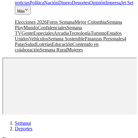
noticias
Política
Nación
Dinero
Deportes
Opinión
Impresa
Jet Set
Más
Elecciones 2026
Foros Semana
Mejor Colombia
Semana
Play
Mundo
Confidenciales
Semana
TV
Gente
Especiales
Arcadia
Tecnología
Turismo
Estados
Unidos
Vehículos
Semana Sostenible
Finanzas Personales
4
Patas
Salud
Loterías
Educación
Contenido en
colaboración
Semana Rural
Mujeres
Semana
|
Deportes