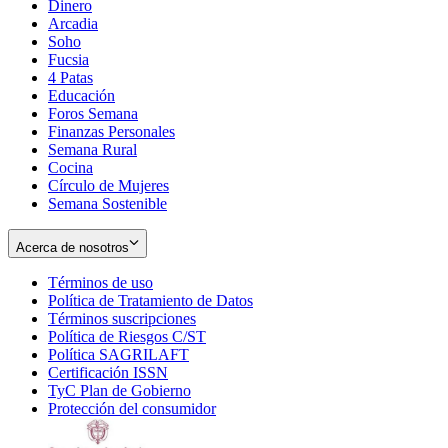
Dinero
Arcadia
Soho
Opens
Fucsia
in
Opens
4 Patas
new
in
Educación
window
new
Foros Semana
window
Finanzas Personales
Semana Rural
Cocina
Círculo de Mujeres
Semana Sostenible
Acerca de nosotros
Términos de uso
Opens
Política de Tratamiento de Datos
in
Opens
Términos suscripciones
new
Opens
in
Política de Riesgos C/ST
window
in
Opens
new
Política SAGRILAFT
Opens
new
in
window
Certificación ISSN
Opens
in
window
new
TyC Plan de Gobierno
in
new
Opens
window
Protección del consumidor
new
window
in
Opens
window
new
in
window
new