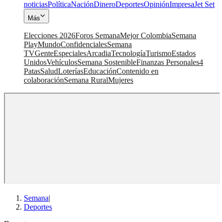
noticias
Política
Nación
Dinero
Deportes
Opinión
Impresa
Jet Set
Más
Elecciones 2026
Foros Semana
Mejor Colombia
Semana
Play
Mundo
Confidenciales
Semana
TV
Gente
Especiales
Arcadia
Tecnología
Turismo
Estados
Unidos
Vehículos
Semana Sostenible
Finanzas Personales
4
Patas
Salud
Loterías
Educación
Contenido en
colaboración
Semana Rural
Mujeres
Semana
|
Deportes