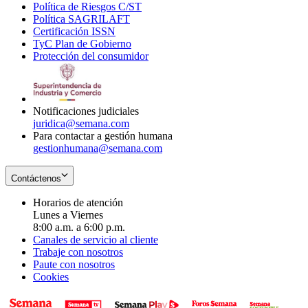
Política de Riesgos C/ST
window
in
Opens
new
Política SAGRILAFT
Opens
new
in
window
Certificación ISSN
Opens
in
window
new
TyC Plan de Gobierno
in
new
Opens
window
Protección del consumidor
new
window
in
Opens
window
new
in
window
new
window
Notificaciones judiciales
juridica@semana.com
Para contactar a gestión humana
gestionhumana@semana.com
Contáctenos
Horarios de atención
Lunes a Viernes
8:00 a.m. a 6:00 p.m.
Canales de servicio al cliente
Trabaje con nosotros
Paute con nosotros
Cookies