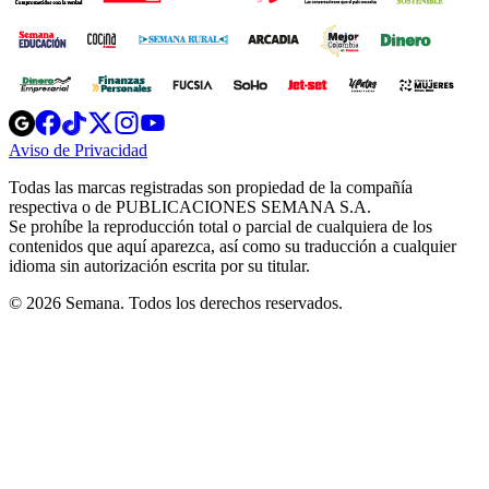
Opens
Opens
Opens
Opens
Opens
in
in
in
in
in
Aviso de Privacidad
Opens
new
new
new
new
new
in
window
window
window
window
window
Todas las marcas registradas son propiedad de la compañía
new
respectiva o de PUBLICACIONES SEMANA S.A.
window
Se prohíbe la reproducción total o parcial de cualquiera de los
contenidos que aquí aparezca, así como su traducción a cualquier
idioma sin autorización escrita por su titular.
© 2026 Semana. Todos los derechos reservados.