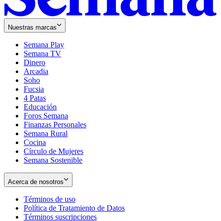
Nuestras marcas
Semana Play
Semana TV
Dinero
Arcadia
Soho
Opens
Fucsia
in
Opens
4 Patas
new
in
Educación
window
new
Foros Semana
window
Finanzas Personales
Semana Rural
Cocina
Círculo de Mujeres
Semana Sostenible
Acerca de nosotros
Términos de uso
Opens
Política de Tratamiento de Datos
in
Opens
Términos suscripciones
new
Opens
in