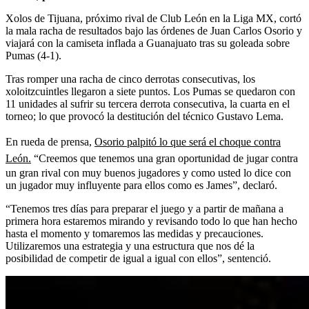
Xolos de Tijuana, próximo rival de Club León en la Liga MX, cortó
la mala racha de resultados bajo las órdenes de Juan Carlos Osorio y
viajará con la camiseta inflada a Guanajuato tras su goleada sobre
Pumas (4-1).
Tras romper una racha de cinco derrotas consecutivas, los
xoloitzcuintles llegaron a siete puntos. Los Pumas se quedaron con
11 unidades al sufrir su tercera derrota consecutiva, la cuarta en el
torneo; lo que provocó la destitución del técnico Gustavo Lema.
En rueda de prensa,
Osorio palpitó lo que será el choque contra
León.
“Creemos que tenemos una gran oportunidad de jugar contra
un gran rival con muy buenos jugadores y como usted lo dice con
un jugador muy influyente para ellos como es James”, declaró.
“Tenemos tres días para preparar el juego y a partir de mañana a
primera hora estaremos mirando y revisando todo lo que han hecho
hasta el momento y tomaremos las medidas y precauciones.
Utilizaremos una estrategia y una estructura que nos dé la
posibilidad de competir de igual a igual con ellos”, sentenció.