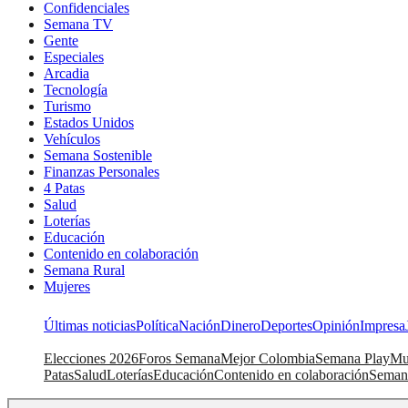
Confidenciales
Semana TV
Gente
Especiales
Arcadia
Tecnología
Turismo
Estados Unidos
Vehículos
Semana Sostenible
Finanzas Personales
4 Patas
Salud
Loterías
Educación
Contenido en colaboración
Semana Rural
Mujeres
Últimas noticias
Política
Nación
Dinero
Deportes
Opinión
Impresa
Elecciones 2026
Foros Semana
Mejor Colombia
Semana Play
Mu
Patas
Salud
Loterías
Educación
Contenido en colaboración
Seman