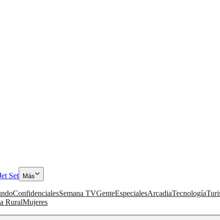
Jet Set
Más
ndo
Confidenciales
Semana TV
Gente
Especiales
Arcadia
Tecnología
Tur
a Rural
Mujeres