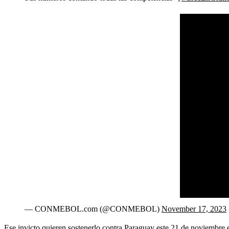
— CONMEBOL.com (@CONMEBOL)
November 17, 2023
Ese invicto quieren sostenerlo contra Paraguay este 21 de noviembre