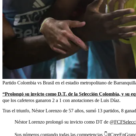
Partido Colombia vs Brasil en el estadio metropolitano de Barranquill
“Prolongó su invicto como D.T. de la Selección Colombia, y su eq
que los cafeteros ganaron 2 a 1 con anotaciones de Luis Díaz.
Tras el triunfo, Néstor Lorenzo de 57 años, sumó 13 partidos, 8 ganad
Néstor Lorenzo prolongó su invicto como DT de
@FCFSelecc
Sus números contando todas las competencias 👇
#CreeEnGran