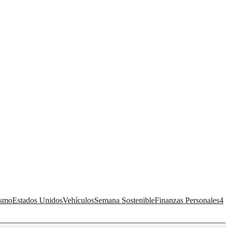
ismo
Estados Unidos
Vehículos
Semana Sostenible
Finanzas Personales
4