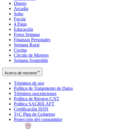
Dinero
Arcadia
Soho
Opens
Fucsia
in
Opens
4 Patas
new
in
Educación
window
new
Foros Semana
window
Finanzas Personales
Semana Rural
Cocina
Círculo de Mujeres
Semana Sostenible
Acerca de nosotros
Términos de uso
Opens
Política de Tratamiento de Datos
in
Opens
Términos suscripciones
new
Opens
in
Política de Riesgos C/ST
window
in
Opens
new
Política SAGRILAFT
Opens
new
in
window
Certificación ISSN
Opens
in
window
new
TyC Plan de Gobierno
in
new
Opens
window
Protección del consumidor
new
window
in
Opens
window
new
in