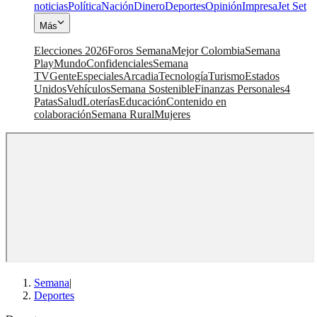
noticias
Política
Nación
Dinero
Deportes
Opinión
Impresa
Jet Set
Más
Elecciones 2026
Foros Semana
Mejor Colombia
Semana
Play
Mundo
Confidenciales
Semana
TV
Gente
Especiales
Arcadia
Tecnología
Turismo
Estados
Unidos
Vehículos
Semana Sostenible
Finanzas Personales
4
Patas
Salud
Loterías
Educación
Contenido en
colaboración
Semana Rural
Mujeres
Semana
|
Deportes