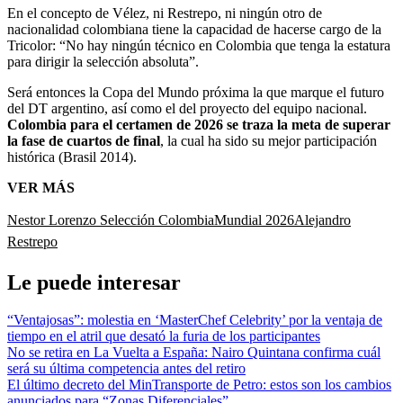
En el concepto de Vélez, ni Restrepo, ni ningún otro de
nacionalidad colombiana tiene la capacidad de hacerse cargo de la
Tricolor: “No hay ningún técnico en Colombia que tenga la estatura
para dirigir la selección absoluta”.
Será entonces la Copa del Mundo próxima la que marque el futuro
del DT argentino, así como el del proyecto del equipo nacional.
Colombia para el certamen de 2026 se traza la meta de superar
la fase de cuartos de final
, la cual ha sido su mejor participación
histórica (Brasil 2014).
VER MÁS
Nestor Lorenzo
Selección Colombia
Mundial 2026
Alejandro
Restrepo
Le puede interesar
“Ventajosas”: molestia en ‘MasterChef Celebrity’ por la ventaja de
tiempo en el atril que desató la furia de los participantes
No se retira en La Vuelta a España: Nairo Quintana confirma cuál
será su última competencia antes del retiro
El último decreto del MinTransporte de Petro: estos son los cambios
anunciados para “Zonas Diferenciales”