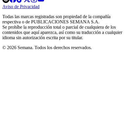
in
in
in
in
in
Aviso de Privacidad
Opens
new
new
new
new
new
in
window
window
window
window
window
Todas las marcas registradas son propiedad de la compañía
new
respectiva o de PUBLICACIONES SEMANA S.A.
window
Se prohíbe la reproducción total o parcial de cualquiera de los
contenidos que aquí aparezca, así como su traducción a cualquier
idioma sin autorización escrita por su titular.
© 2026 Semana. Todos los derechos reservados.