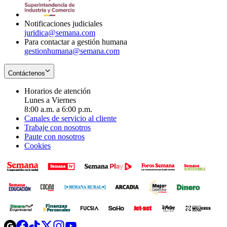
window
new
window
Notificaciones judiciales
juridica@semana.com
Para contactar a gestión humana
gestionhumana@semana.com
Contáctenos
Horarios de atención
Lunes a Viernes
8:00 a.m. a 6:00 p.m.
Canales de servicio al cliente
Trabaje con nosotros
Paute con nosotros
Cookies
Opens
Opens
Opens
Opens
Opens