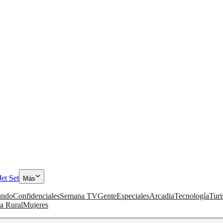
Jet Set
Más
ndo
Confidenciales
Semana TV
Gente
Especiales
Arcadia
Tecnología
Tur
a Rural
Mujeres