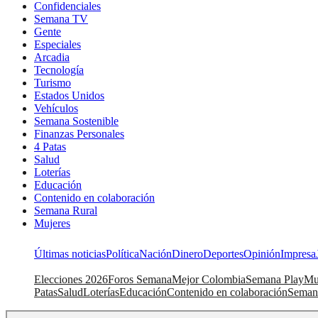
Confidenciales
Semana TV
Gente
Especiales
Arcadia
Tecnología
Turismo
Estados Unidos
Vehículos
Semana Sostenible
Finanzas Personales
4 Patas
Salud
Loterías
Educación
Contenido en colaboración
Semana Rural
Mujeres
Últimas noticias
Política
Nación
Dinero
Deportes
Opinión
Impresa
Elecciones 2026
Foros Semana
Mejor Colombia
Semana Play
Mu
Patas
Salud
Loterías
Educación
Contenido en colaboración
Seman