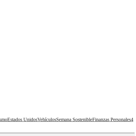
ismo
Estados Unidos
Vehículos
Semana Sostenible
Finanzas Personales
4