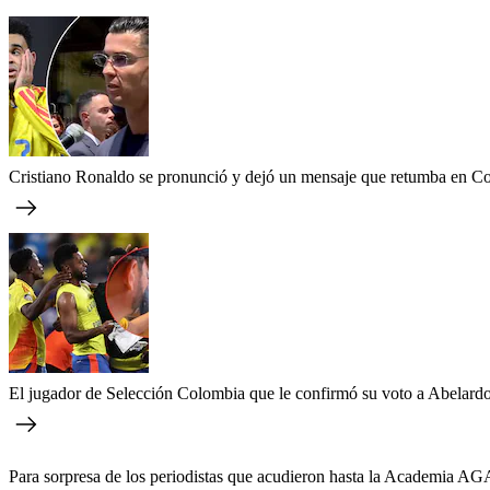
Cristiano Ronaldo se pronunció y dejó un mensaje que retumba en C
El jugador de Selección Colombia que le confirmó su voto a Abelardo 
Para sorpresa de los periodistas que acudieron hasta la Academia AG