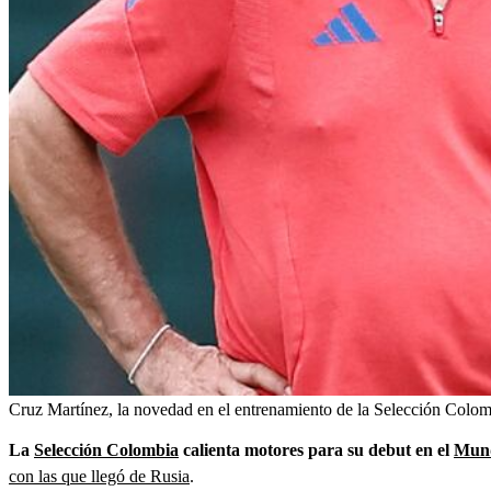
Cruz Martínez, la novedad en el entrenamiento de la Selección Colom
La
Selección Colombia
calienta motores para su debut en el
Mund
con las que llegó de Rusia
.