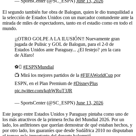
— SportsCenter (@SC_ESPN)
June 13, 2026
El segundo también fue obra de Balogun, quien le dio tranquilidad a
la selección de Estados Unidos con un marcador contundente ante la
mirada de miles de espectadores, tanto en el estadio como en todo el
mundo.
¡¡OTRO GOLPE A LA ILUSIÓN!! Nuevamente gran
jugada de Pulisic y GOL de Balogun, para el 2-0 de
Estados Unidos ante Paraguay... ¿El festejo? ¡en la cara
de Alfaro!
⚽
#ESPNMundial
📺 Mirá los mejores partidos de la
#FIFAWorldCup
por
ESPN, en el Plan Premium de
#DisneyPlus
pic.twitter.com/kqbWRuT3JR
— SportsCenter (@SC_ESPN)
June 13, 2026
Este juego entre Estados Unidos y Paraguay pintaba como uno de
los más atractivos de la primera fecha del Mundial 2026. Por un
lado, los anfitriones que querían demostrar de qué estaban hechos, y
por otro lado, los guaraníes que desde Sudáfrica 2010 no disputaban
el torneo más importante del deporte balompié.