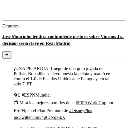
Deportes
José Mourinho tendría contundente postura sobre Vinícius Jr.:
decisión sería clave en Real Madrid
¡UNA PICARDÍA! Luego de una gran jugada de
Pulisic, Bobadilla se llevó puesta la pelota y marcó en
contra el 1-0 de Estados Unidos ante Paraguay, en tan
solo 7' PT.
⚽
#ESPNMundial
📺 Mirá los mejores partidos de la
#FIFAWorldCup
por
ESPN, en el Plan Premium de
#DisneyPlus
pic.twitter.com/4pCfNqxikX