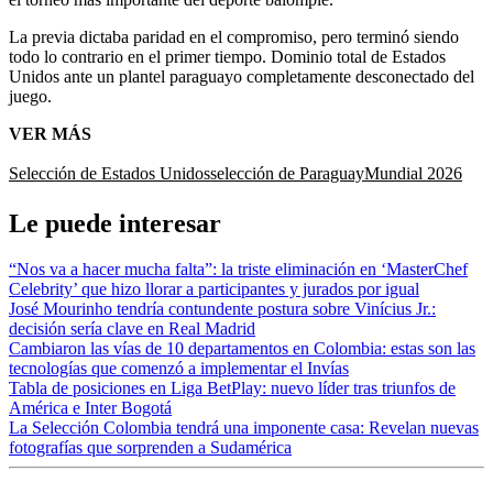
La previa dictaba paridad en el compromiso, pero terminó siendo
todo lo contrario en el primer tiempo. Dominio total de Estados
Unidos ante un plantel paraguayo completamente desconectado del
juego.
VER MÁS
Selección de Estados Unidos
selección de Paraguay
Mundial 2026
Le puede interesar
“Nos va a hacer mucha falta”: la triste eliminación en ‘MasterChef
Celebrity’ que hizo llorar a participantes y jurados por igual
José Mourinho tendría contundente postura sobre Vinícius Jr.:
decisión sería clave en Real Madrid
Cambiaron las vías de 10 departamentos en Colombia: estas son las
tecnologías que comenzó a implementar el Invías
Tabla de posiciones en Liga BetPlay: nuevo líder tras triunfos de
América e Inter Bogotá
La Selección Colombia tendrá una imponente casa: Revelan nuevas
fotografías que sorprenden a Sudamérica