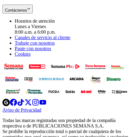
Contáctenos
Horarios de atención
Lunes a Viernes
8:00 a.m. a 6:00 p.m.
Canales de servicio al cliente
Trabaje con nosotros
Paute con nosotros
Cookies
Opens
Opens
Opens
Opens
Opens
in
in
in
in
in
Aviso de Privacidad
Opens
new
new
new
new
new
in
window
window
window
window
window
Todas las marcas registradas son propiedad de la compañía
new
respectiva o de PUBLICACIONES SEMANA S.A.
window
Se prohíbe la reproducción total o parcial de cualquiera de los
contenidos que aquí aparezca, así como su traducción a cualquier