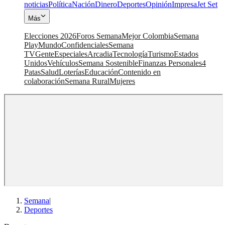
noticias
Política
Nación
Dinero
Deportes
Opinión
Impresa
Jet Set
Más
Elecciones 2026
Foros Semana
Mejor Colombia
Semana
Play
Mundo
Confidenciales
Semana
TV
Gente
Especiales
Arcadia
Tecnología
Turismo
Estados
Unidos
Vehículos
Semana Sostenible
Finanzas Personales
4
Patas
Salud
Loterías
Educación
Contenido en
colaboración
Semana Rural
Mujeres
Semana
|
Deportes