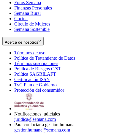
Foros Semana
window
Finanzas Personales
Semana Rural
Cocina
Círculo de Mujeres
Semana Sostenible
Acerca de nosotros
Términos de uso
Opens
Política de Tratamiento de Datos
in
Opens
Términos suscripciones
new
Opens
in
Política de Riesgos C/ST
window
in
Opens
new
Política SAGRILAFT
Opens
new
in
window
Certificación ISSN
Opens
in
window
new
TyC Plan de Gobierno
in
new
Opens
window
Protección del consumidor
new
window
in
Opens
window
new
in
window
new
window
Notificaciones judiciales
juridica@semana.com
Para contactar a gestión humana
gestionhumana@semana.com