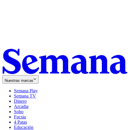
Nuestras marcas
Semana Play
Semana TV
Dinero
Arcadia
Soho
Opens
Fucsia
in
Opens
4 Patas
new
in
Educación
window
new