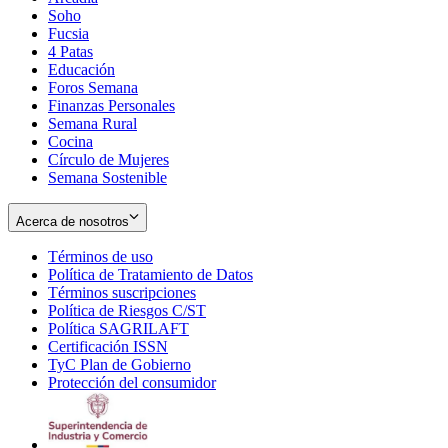
Soho
Opens
Fucsia
in
Opens
4 Patas
new
in
Educación
window
new
Foros Semana
window
Finanzas Personales
Semana Rural
Cocina
Círculo de Mujeres
Semana Sostenible
Acerca de nosotros
Términos de uso
Opens
Política de Tratamiento de Datos
in
Opens
Términos suscripciones
new
Opens
in
Política de Riesgos C/ST
window
in
Opens
new
Política SAGRILAFT
Opens
new
in
window
Certificación ISSN
Opens
in
window
new
TyC Plan de Gobierno
in
new
Opens
window
Protección del consumidor
new
window
in
Opens
window
new
in
window
new
window