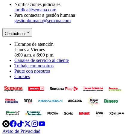
Notificaciones judiciales
juridica@semana.com
Para contactar a gestión humana
gestionhumana@semana.com
Contáctenos
Horarios de atención
Lunes a Viernes
8:00 a.m. a 6:00 p.m.
Canales de servicio al cliente
Trabaje con nosotros
Paute con nosotros
Cookies
Opens
Opens
Opens
Opens
Opens
in
in
in
in
in
Aviso de Privacidad
Opens
new
new
new
new
new