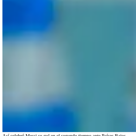
Así celebró Messi su gol en el segundo tiempo ante Países Bajos