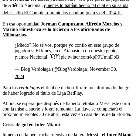
de Atlético Nacional,
quienes lo habían hecho tal cual en su salida
del estadio El Campín, durante los cuadrangulares del 2024-II.
En esa oportunidad
Jorman Campuzano, Alfredo Morelos y
Marino Hinestroza se lo hicieron a los aficionados de
Millonarios.
¿Miedo? No sé vos, porque yo confío en este grupo de
jugadores. El lunes, en el Atanasio, con nuestra gente,
¡vamos Nacional! 🇳🇬
pic.twitter.com/kpP9UmnDoB
— Blog Verdolaga (@BlogVerdolaga)
November 30,
2024
Para los
verdolagas
el final de dicho rifirrafe fue afortunado, luego
de haber logrado el título de Liga BetPlay.
Ahora, se espera que después de haberlo retratado Messi este corra
con la misma suerte y logre remontar. La llave se completará el
próximo miércoles 30 de abril, esta vez en casa de los de la Florida.
Crisis de gol en Inter Miami
Inmerso en la peor racha ofensiva de la ‘era Messi’,
el Inter Miami