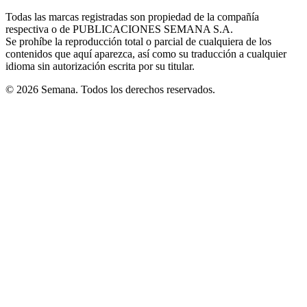
in
window
window
window
window
window
Todas las marcas registradas son propiedad de la compañía
new
respectiva o de PUBLICACIONES SEMANA S.A.
window
Se prohíbe la reproducción total o parcial de cualquiera de los
contenidos que aquí aparezca, así como su traducción a cualquier
idioma sin autorización escrita por su titular.
© 2026 Semana. Todos los derechos reservados.