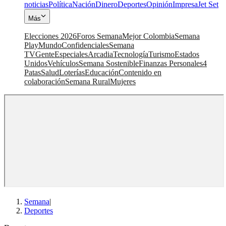
noticias
Política
Nación
Dinero
Deportes
Opinión
Impresa
Jet Set
Más
Elecciones 2026
Foros Semana
Mejor Colombia
Semana
Play
Mundo
Confidenciales
Semana
TV
Gente
Especiales
Arcadia
Tecnología
Turismo
Estados
Unidos
Vehículos
Semana Sostenible
Finanzas Personales
4
Patas
Salud
Loterías
Educación
Contenido en
colaboración
Semana Rural
Mujeres
Semana
|
Deportes