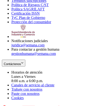
Términos suscripciones
new
Opens
in
Política de Riesgos C/ST
window
in
Opens
new
Política SAGRILAFT
Opens
new
in
window
Certificación ISSN
Opens
in
window
new
TyC Plan de Gobierno
in
new
Opens
window
Protección del consumidor
new
window
in
Opens
window
new
in
window
new
window
Notificaciones judiciales
juridica@semana.com
Para contactar a gestión humana
gestionhumana@semana.com
Contáctenos
Horarios de atención
Lunes a Viernes
8:00 a.m. a 6:00 p.m.
Canales de servicio al cliente
Trabaje con nosotros
Paute con nosotros
Cookies