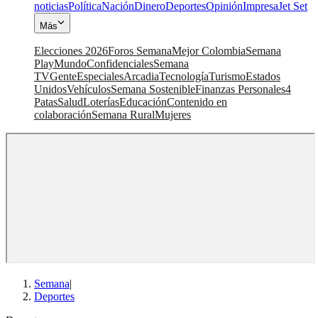
noticias
Política
Nación
Dinero
Deportes
Opinión
Impresa
Jet Set
Más
Elecciones 2026
Foros Semana
Mejor Colombia
Semana
Play
Mundo
Confidenciales
Semana
TV
Gente
Especiales
Arcadia
Tecnología
Turismo
Estados
Unidos
Vehículos
Semana Sostenible
Finanzas Personales
4
Patas
Salud
Loterías
Educación
Contenido en
colaboración
Semana Rural
Mujeres
Semana
|
Deportes