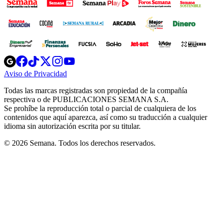
Opens
Opens
Opens
Opens
Opens
in
in
in
in
in
Aviso de Privacidad
Opens
new
new
new
new
new
in
window
window
window
window
window
Todas las marcas registradas son propiedad de la compañía
new
respectiva o de PUBLICACIONES SEMANA S.A.
window
Se prohíbe la reproducción total o parcial de cualquiera de los
contenidos que aquí aparezca, así como su traducción a cualquier
idioma sin autorización escrita por su titular.
© 2026 Semana. Todos los derechos reservados.