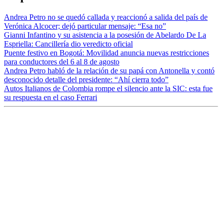
Andrea Petro no se quedó callada y reaccionó a salida del país de
Verónica Alcocer; dejó particular mensaje: “Esa no”
Gianni Infantino y su asistencia a la posesión de Abelardo De La
Espriella: Cancillería dio veredicto oficial
Puente festivo en Bogotá: Movilidad anuncia nuevas restricciones
para conductores del 6 al 8 de agosto
Andrea Petro habló de la relación de su papá con Antonella y contó
desconocido detalle del presidente: “Ahí cierra todo”
Autos Italianos de Colombia rompe el silencio ante la SIC: esta fue
su respuesta en el caso Ferrari