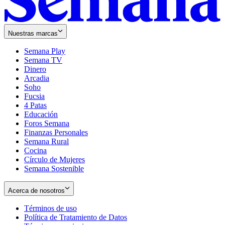
Nuestras marcas
Semana Play
Semana TV
Dinero
Arcadia
Soho
Opens
Fucsia
in
Opens
4 Patas
new
in
Educación
window
new
Foros Semana
window
Finanzas Personales
Semana Rural
Cocina
Círculo de Mujeres
Semana Sostenible
Acerca de nosotros
Términos de uso
Opens
Política de Tratamiento de Datos
in
Opens