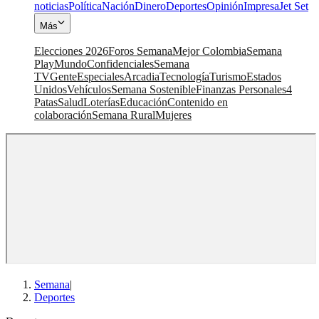
noticias
Política
Nación
Dinero
Deportes
Opinión
Impresa
Jet Set
Más
Elecciones 2026
Foros Semana
Mejor Colombia
Semana
Play
Mundo
Confidenciales
Semana
TV
Gente
Especiales
Arcadia
Tecnología
Turismo
Estados
Unidos
Vehículos
Semana Sostenible
Finanzas Personales
4
Patas
Salud
Loterías
Educación
Contenido en
colaboración
Semana Rural
Mujeres
Semana
|
Deportes