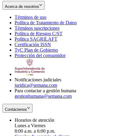
Acerca de nosotros
Términos de uso
Opens
Política de Tratamiento de Datos
in
Opens
Términos suscripciones
new
Opens
in
Política de Riesgos C/ST
window
in
Opens
new
Política SAGRILAFT
Opens
new
in
window
Certificación ISSN
Opens
in
window
new
TyC Plan de Gobierno
in
new
Opens
window
Protección del consumidor
new
window
in
Opens
window
new
in
window
new
window
Notificaciones judiciales
juridica@semana.com
Para contactar a gestión humana
gestionhumana@semana.com
Contáctenos
Horarios de atención
Lunes a Viernes
8:00 a.m. a 6:00 p.m.