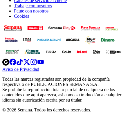
Canales de servicio al cliente
Trabaje con nosotros
Paute con nosotros
Cookies
Opens
Opens
Opens
Opens
Opens
in
in
in
in
in
Aviso de Privacidad
Opens
new
new
new
new
new
in
window
window
window
window
window
Todas las marcas registradas son propiedad de la compañía
new
respectiva o de PUBLICACIONES SEMANA S.A.
window
Se prohíbe la reproducción total o parcial de cualquiera de los
contenidos que aquí aparezca, así como su traducción a cualquier
idioma sin autorización escrita por su titular.
© 2026 Semana. Todos los derechos reservados.