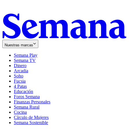
Nuestras marcas
Semana Play
Semana TV
Dinero
Arcadia
Soho
Opens
Fucsia
in
Opens
4 Patas
new
in
Educación
window
new
Foros Semana
window
Finanzas Personales
Semana Rural
Cocina
Círculo de Mujeres
Semana Sostenible