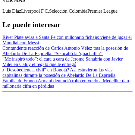
VER MÁS
Luis Díaz
Liverpool F.C.
Selección Colombia
Premier League
Le puede interesar
River Plate avisa a Santa Fe con millonario fichaje: viene de jugar el
Mundial con Messi
Contundente reacción de Carlos Antonio Vélez tras la posesión de
Abelardo De La Espriella: “Se acabó la ‘guachafita’”
“Me inspiró todo”: el cara a cara de Jerome Sanabria con Javier
Milei en Cali y el regalo que le entregó
¿“Desobediencia civil” en Bogotá? Así estuvieron las vías
capitalinas durante la posesión de Abelardo De La Espriella
Familia de Franco Armani denunció robo en vuelo a Medellín: dan
millonaria cifra en pérdidas