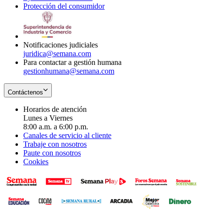
Protección del consumidor
new
window
in
Opens
window
new
in
window
new
window
Notificaciones judiciales
juridica@semana.com
Para contactar a gestión humana
gestionhumana@semana.com
Contáctenos
Horarios de atención
Lunes a Viernes
8:00 a.m. a 6:00 p.m.
Canales de servicio al cliente
Trabaje con nosotros
Paute con nosotros
Cookies