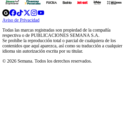
Opens
Opens
Opens
Opens
Opens
in
in
in
in
in
Aviso de Privacidad
Opens
new
new
new
new
new
in
window
window
window
window
window
Todas las marcas registradas son propiedad de la compañía
new
respectiva o de PUBLICACIONES SEMANA S.A.
window
Se prohíbe la reproducción total o parcial de cualquiera de los
contenidos que aquí aparezca, así como su traducción a cualquier
idioma sin autorización escrita por su titular.
© 2026 Semana. Todos los derechos reservados.