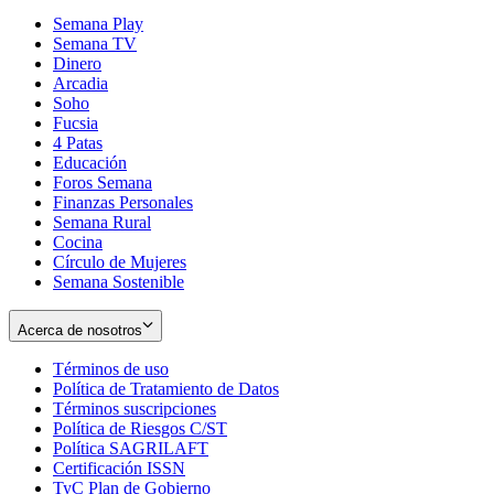
Semana Play
Semana TV
Dinero
Arcadia
Soho
Opens
Fucsia
in
Opens
4 Patas
new
in
Educación
window
new
Foros Semana
window
Finanzas Personales
Semana Rural
Cocina
Círculo de Mujeres
Semana Sostenible
Acerca de nosotros
Términos de uso
Opens
Política de Tratamiento de Datos
in
Opens
Términos suscripciones
new
Opens
in
Política de Riesgos C/ST
window
in
Opens
new
Política SAGRILAFT
Opens
new
in
window
Certificación ISSN
Opens
in
window
new
TyC Plan de Gobierno
in
new
Opens
window