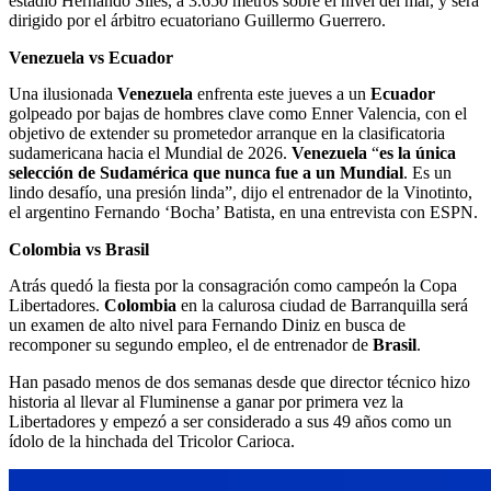
estadio Hernando Siles, a 3.650 metros sobre el nivel del mar, y será
dirigido por el árbitro ecuatoriano Guillermo Guerrero.
Venezuela vs Ecuador
Una ilusionada
Venezuela
enfrenta este jueves a un
Ecuador
golpeado por bajas de hombres clave como Enner Valencia, con el
objetivo de extender su prometedor arranque en la clasificatoria
sudamericana hacia el Mundial de 2026.
Venezuela
“
es la única
selección de Sudamérica que nunca fue a un Mundial
. Es un
lindo desafío, una presión linda”, dijo el entrenador de la Vinotinto,
el argentino Fernando ‘Bocha’ Batista, en una entrevista con ESPN.
Colombia vs Brasil
Atrás quedó la fiesta por la consagración como campeón la Copa
Libertadores.
Colombia
en la calurosa ciudad de Barranquilla será
un examen de alto nivel para Fernando Diniz en busca de
recomponer su segundo empleo, el de entrenador de
Brasil
.
Han pasado menos de dos semanas desde que director técnico hizo
historia al llevar al Fluminense a ganar por primera vez la
Libertadores y empezó a ser considerado a sus 49 años como un
ídolo de la hinchada del Tricolor Carioca.