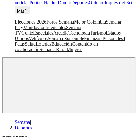
noticias
Política
Nación
Dinero
Deportes
Opinión
Impresa
Jet Set
Más
Elecciones 2026
Foros Semana
Mejor Colombia
Semana
Play
Mundo
Confidenciales
Semana
TV
Gente
Especiales
Arcadia
Tecnología
Turismo
Estados
Unidos
Vehículos
Semana Sostenible
Finanzas Personales
4
Patas
Salud
Loterías
Educación
Contenido en
colaboración
Semana Rural
Mujeres
Semana
|
Deportes