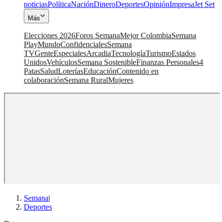
noticias
Política
Nación
Dinero
Deportes
Opinión
Impresa
Jet Set
Más
Elecciones 2026
Foros Semana
Mejor Colombia
Semana
Play
Mundo
Confidenciales
Semana
TV
Gente
Especiales
Arcadia
Tecnología
Turismo
Estados
Unidos
Vehículos
Semana Sostenible
Finanzas Personales
4
Patas
Salud
Loterías
Educación
Contenido en
colaboración
Semana Rural
Mujeres
Semana
|
Deportes