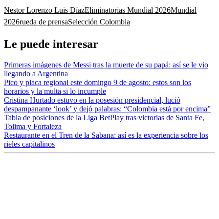
Nestor Lorenzo
Luis Díaz
Eliminatorias Mundial 2026
Mundial
2026
rueda de prensa
Selección Colombia
Le puede interesar
Primeras imágenes de Messi tras la muerte de su papá: así se le vio
llegando a Argentina
Pico y placa regional este domingo 9 de agosto: estos son los
horarios y la multa si lo incumple
Cristina Hurtado estuvo en la posesión presidencial, lució
despampanante ‘look’ y dejó palabras: “Colombia está por encima”
Tabla de posiciones de la Liga BetPlay tras victorias de Santa Fe,
Tolima y Fortaleza
Restaurante en el Tren de la Sabana: así es la experiencia sobre los
rieles capitalinos