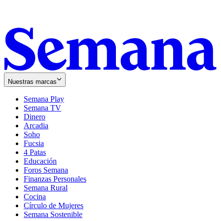
Nuestras marcas
Semana Play
Semana TV
Dinero
Arcadia
Soho
Opens
Fucsia
in
Opens
4 Patas
new
in
Educación
window
new
Foros Semana
window
Finanzas Personales
Semana Rural
Cocina
Círculo de Mujeres
Semana Sostenible