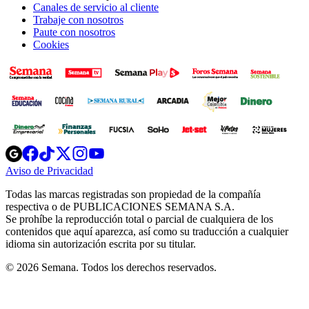
Canales de servicio al cliente
Trabaje con nosotros
Paute con nosotros
Cookies
Opens
Opens
Opens
Opens
Opens
in
in
in
in
in
Aviso de Privacidad
Opens
new
new
new
new
new
in
window
window
window
window
window
Todas las marcas registradas son propiedad de la compañía
new
respectiva o de PUBLICACIONES SEMANA S.A.
window
Se prohíbe la reproducción total o parcial de cualquiera de los
contenidos que aquí aparezca, así como su traducción a cualquier
idioma sin autorización escrita por su titular.
© 2026 Semana. Todos los derechos reservados.