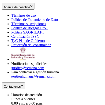
Acerca de nosotros
Términos de uso
Opens
Política de Tratamiento de Datos
in
Opens
Términos suscripciones
new
Opens
in
Política de Riesgos C/ST
window
in
Opens
new
Política SAGRILAFT
Opens
new
in
window
Certificación ISSN
Opens
in
window
new
TyC Plan de Gobierno
in
new
Opens
window
Protección del consumidor
new
window
in
Opens
window
new
in
window
new
window
Notificaciones judiciales
juridica@semana.com
Para contactar a gestión humana
gestionhumana@semana.com
Contáctenos
Horarios de atención
Lunes a Viernes
8:00 a.m. a 6:00 p.m.