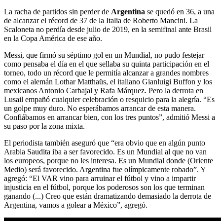
La racha de partidos sin perder de
Argentina
se quedó en 36, a una
de alcanzar el récord de 37 de la Italia de Roberto Mancini. La
Scaloneta no perdía desde julio de 2019, en la semifinal ante Brasil
en la Copa América de ese año.
Messi, que firmó su séptimo gol en un Mundial, no pudo festejar
como pensaba el día en el que sellaba su quinta participación en el
torneo, todo un récord que le permitía alcanzar a grandes nombres
como el alemán Lothar Matthaüs, el italiano Gianluigi Buffon y los
mexicanos Antonio Carbajal y Rafa Márquez. Pero la derrota en
Lusail empañó cualquier celebración o resquicio para la alegría. “Es
un golpe muy duro. No esperábamos arrancar de esta manera.
Confiábamos en arrancar bien, con los tres puntos”, admitió Messi a
su paso por la zona mixta.
El periodista también aseguró que “era obvio que en algún punto
Arabia Saudita iba a ser favorecido. Es un Mundial al que no van
los europeos, porque no les interesa. Es un Mundial donde (Oriente
Medio) será favorecido. Argentina fue olímpicamente robado”. Y
agregó: “El VAR vino para arruinar el fútbol y vino a impartir
injusticia en el fútbol, porque los poderosos son los que terminan
ganando (...) Creo que están dramatizando demasiado la derrota de
Argentina, vamos a golear a México”, agregó.