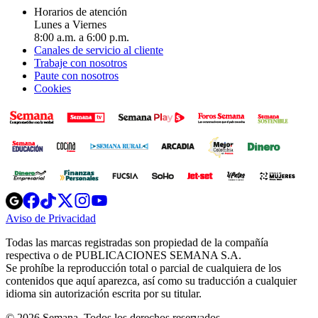
Horarios de atención
Lunes a Viernes
8:00 a.m. a 6:00 p.m.
Canales de servicio al cliente
Trabaje con nosotros
Paute con nosotros
Cookies
Opens
Opens
Opens
Opens
Opens
in
in
in
in
in
Aviso de Privacidad
Opens
new
new
new
new
new
in
window
window
window
window
window
Todas las marcas registradas son propiedad de la compañía
new
respectiva o de PUBLICACIONES SEMANA S.A.
window
Se prohíbe la reproducción total o parcial de cualquiera de los
contenidos que aquí aparezca, así como su traducción a cualquier
idioma sin autorización escrita por su titular.
© 2026 Semana. Todos los derechos reservados.