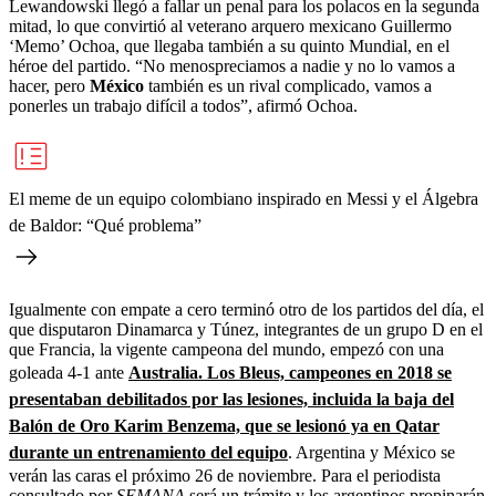
Lewandowski llegó a fallar un penal para los polacos en la segunda
mitad, lo que convirtió al veterano arquero mexicano Guillermo
‘Memo’ Ochoa, que llegaba también a su quinto Mundial, en el
héroe del partido. “No menospreciamos a nadie y no lo vamos a
hacer, pero
México
también es un rival complicado, vamos a
ponerles un trabajo difícil a todos”, afirmó Ochoa.
El meme de un equipo colombiano inspirado en Messi y el Álgebra
de Baldor: “Qué problema”
Igualmente con empate a cero terminó otro de los partidos del día, el
que disputaron Dinamarca y Túnez, integrantes de un grupo D en el
que Francia, la vigente campeona del mundo, empezó con una
goleada 4-1 ante
Australia. Los Bleus, campeones en 2018 se
presentaban debilitados por las lesiones, incluida la baja del
Balón de Oro Karim Benzema, que se lesionó ya en Qatar
durante un entrenamiento del equipo
. Argentina y México se
verán las caras el próximo 26 de noviembre. Para el periodista
consultado por
SEMANA
será un trámite y los argentinos propinarán