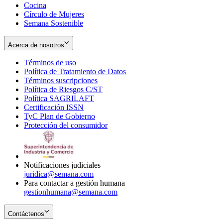
Cocina
Círculo de Mujeres
Semana Sostenible
Acerca de nosotros
Términos de uso
Opens
Política de Tratamiento de Datos
in
Opens
Términos suscripciones
new
Opens
in
Política de Riesgos C/ST
window
in
Opens
new
Política SAGRILAFT
Opens
new
in
window
Certificación ISSN
Opens
in
window
new
TyC Plan de Gobierno
in
new
Opens
window
Protección del consumidor
new
window
in
Opens
window
new
in
window
new
window
Notificaciones judiciales
juridica@semana.com
Para contactar a gestión humana
gestionhumana@semana.com
Contáctenos