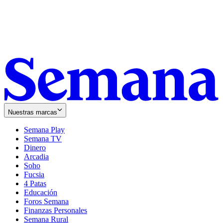
Nuestras marcas
Semana Play
Semana TV
Dinero
Arcadia
Soho
Opens
Fucsia
in
Opens
4 Patas
new
in
Educación
window
new
Foros Semana
window
Finanzas Personales
Semana Rural