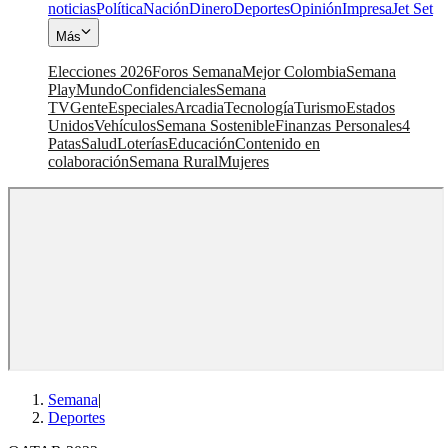
noticias
Política
Nación
Dinero
Deportes
Opinión
Impresa
Jet Set
Más
Elecciones 2026
Foros Semana
Mejor Colombia
Semana
Play
Mundo
Confidenciales
Semana
TV
Gente
Especiales
Arcadia
Tecnología
Turismo
Estados
Unidos
Vehículos
Semana Sostenible
Finanzas Personales
4
Patas
Salud
Loterías
Educación
Contenido en
colaboración
Semana Rural
Mujeres
Semana
|
Deportes