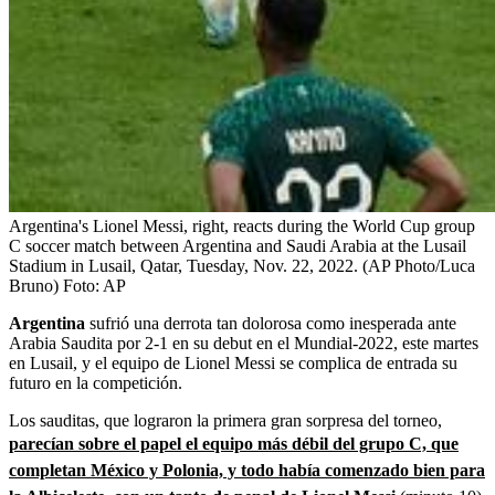
Argentina's Lionel Messi, right, reacts during the World Cup group
C soccer match between Argentina and Saudi Arabia at the Lusail
Stadium in Lusail, Qatar, Tuesday, Nov. 22, 2022. (AP Photo/Luca
Bruno)
Foto:
AP
Argentina
sufrió una derrota tan dolorosa como inesperada ante
Arabia Saudita por 2-1 en su debut en el Mundial-2022, este martes
en Lusail, y el equipo de Lionel Messi se complica de entrada su
futuro en la competición.
Los sauditas, que lograron la primera gran sorpresa del torneo,
parecían sobre el papel el equipo más débil del grupo C, que
completan México y Polonia, y todo había comenzado bien para