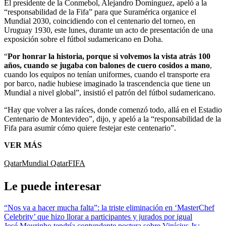
El presidente de la Conmebol, Alejandro Domínguez, apeló a la
“responsabilidad de la Fifa” para que Suramérica organice el
Mundial 2030, coincidiendo con el centenario del torneo, en
Uruguay 1930, este lunes, durante un acto de presentación de una
exposición sobre el fútbol sudamericano en Doha.
“
Por honrar la historia, porque si volvemos la vista atrás 100
años, cuando se jugaba con balones de cuero cosidos a mano
,
cuando los equipos no tenían uniformes, cuando el transporte era
por barco, nadie hubiese imaginado la trascendencia que tiene un
Mundial a nivel global”, insistió el patrón del fútbol sudamericano.
“Hay que volver a las raíces, donde comenzó todo, allá en el Estadio
Centenario de Montevideo”, dijo, y apeló a la “responsabilidad de la
Fifa para asumir cómo quiere festejar este centenario”.
VER MÁS
Qatar
Mundial Qatar
FIFA
Le puede interesar
“Nos va a hacer mucha falta”: la triste eliminación en ‘MasterChef
Celebrity’ que hizo llorar a participantes y jurados por igual
José Mourinho tendría contundente postura sobre Vinícius Jr.: