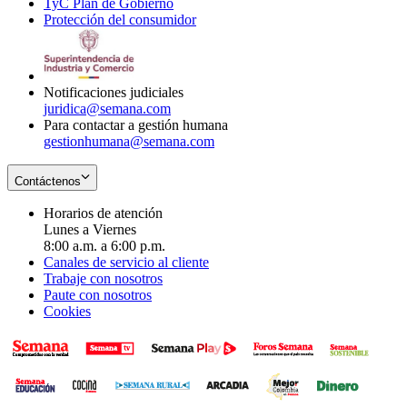
TyC Plan de Gobierno
in
new
Opens
window
Protección del consumidor
new
window
in
Opens
window
new
in
window
new
window
Notificaciones judiciales
juridica@semana.com
Para contactar a gestión humana
gestionhumana@semana.com
Contáctenos
Horarios de atención
Lunes a Viernes
8:00 a.m. a 6:00 p.m.
Canales de servicio al cliente
Trabaje con nosotros
Paute con nosotros
Cookies