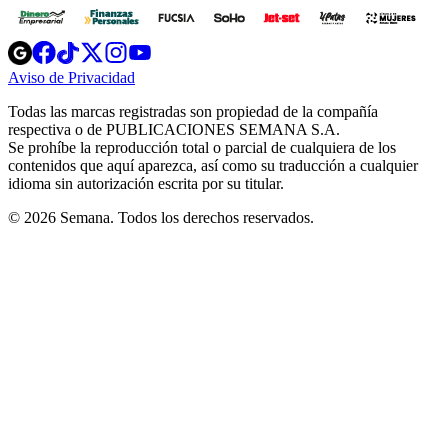
Opens
Opens
Opens
Opens
Opens
in
in
in
in
in
Aviso de Privacidad
Opens
new
new
new
new
new
in
window
window
window
window
window
Todas las marcas registradas son propiedad de la compañía
new
respectiva o de PUBLICACIONES SEMANA S.A.
window
Se prohíbe la reproducción total o parcial de cualquiera de los
contenidos que aquí aparezca, así como su traducción a cualquier
idioma sin autorización escrita por su titular.
© 2026 Semana. Todos los derechos reservados.