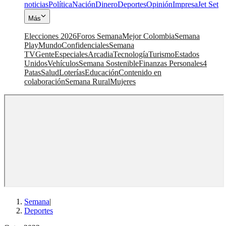
noticias
Política
Nación
Dinero
Deportes
Opinión
Impresa
Jet Set
Más
Elecciones 2026
Foros Semana
Mejor Colombia
Semana
Play
Mundo
Confidenciales
Semana
TV
Gente
Especiales
Arcadia
Tecnología
Turismo
Estados
Unidos
Vehículos
Semana Sostenible
Finanzas Personales
4
Patas
Salud
Loterías
Educación
Contenido en
colaboración
Semana Rural
Mujeres
Semana
|
Deportes