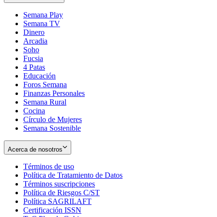
Semana Play
Semana TV
Dinero
Arcadia
Soho
Opens
Fucsia
in
Opens
4 Patas
new
in
Educación
window
new
Foros Semana
window
Finanzas Personales
Semana Rural
Cocina
Círculo de Mujeres
Semana Sostenible
Acerca de nosotros
Términos de uso
Opens
Política de Tratamiento de Datos
in
Opens
Términos suscripciones
new
Opens
in
Política de Riesgos C/ST
window
in
Opens
new
Política SAGRILAFT
Opens
new
in
window
Certificación ISSN
Opens
in
window
new