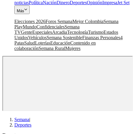
noticias
Política
Nación
Dinero
Deportes
Opinión
Impresa
Jet Set
Más
Elecciones 2026
Foros Semana
Mejor Colombia
Semana
Play
Mundo
Confidenciales
Semana
TV
Gente
Especiales
Arcadia
Tecnología
Turismo
Estados
Unidos
Vehículos
Semana Sostenible
Finanzas Personales
4
Patas
Salud
Loterías
Educación
Contenido en
colaboración
Semana Rural
Mujeres
Semana
|
Deportes