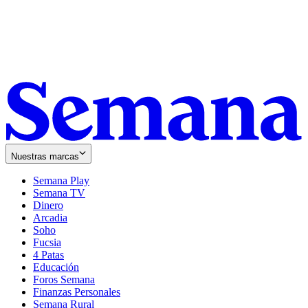
Nuestras marcas
Semana Play
Semana TV
Dinero
Arcadia
Soho
Opens
Fucsia
in
Opens
4 Patas
new
in
Educación
window
new
Foros Semana
window
Finanzas Personales
Semana Rural