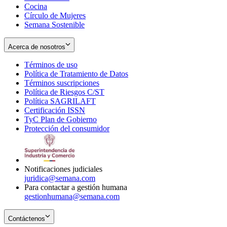
Cocina
Círculo de Mujeres
Semana Sostenible
Acerca de nosotros
Términos de uso
Opens
Política de Tratamiento de Datos
in
Opens
Términos suscripciones
new
Opens
in
Política de Riesgos C/ST
window
in
Opens
new
Política SAGRILAFT
Opens
new
in
window
Certificación ISSN
Opens
in
window
new
TyC Plan de Gobierno
in
new
Opens
window
Protección del consumidor
new
window
in
Opens
window
new
in
window
new
window
Notificaciones judiciales
juridica@semana.com
Para contactar a gestión humana
gestionhumana@semana.com
Contáctenos