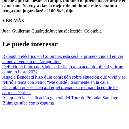
puede aportar desde el campo, también lo puede hacer desde el
camerino. Yo voy a dar lo mejor de mí donde esté y cuando
tenga que jugar daré el 100 %”, dijo.
VER MÁS
Juan Guillermo Cuadrado
Juventus
Selección Colombia
Le puede interesar
Renault 4 eléctrico en Colombia: esta será la primera ciudad en ver
la nueva versión del ‘amigo fiel’
Definido el futuro de Vinicius Jr: llegó a un acuerdo oficial y firmó
contrato hasta 2032
Ángela Benedetti hizo dura confesión sobre situación que vivió y se
refirió a tema con Petro: “Me quedé literalmente en la calle”
El cambio que se acerca: Terpel prepara su red para la era de los
carros eléctricos
Así quedó la clasificación general del Tour de Polonia: Santiago
Buitrago sube como espuma