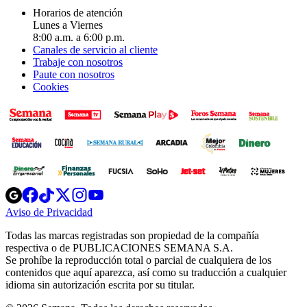
Horarios de atención
Lunes a Viernes
8:00 a.m. a 6:00 p.m.
Canales de servicio al cliente
Trabaje con nosotros
Paute con nosotros
Cookies
Opens
Opens
Opens
Opens
Opens
in
in
in
in
in
Aviso de Privacidad
Opens
new
new
new
new
new
in
window
window
window
window
window
Todas las marcas registradas son propiedad de la compañía
new
respectiva o de PUBLICACIONES SEMANA S.A.
window
Se prohíbe la reproducción total o parcial de cualquiera de los
contenidos que aquí aparezca, así como su traducción a cualquier
idioma sin autorización escrita por su titular.