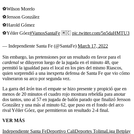
⚽️Wilson Morelo
⚽️Jersson González
⚽️Harold Gómez
⚽️Yéiler Góez
#VamosSantaFe
🇲🇨
pic.twitter.com/5n5daHMTU3
— Independiente Santa Fe (@SantaFe)
March 17, 2022
Sin embargo, las pretensiones por un resultado en favor para el
cardenal
se diluyeron luego de la jugada en el minuto 48, que
permitió la igualdad para el local en los pies del mismo Riascos,
quien sorprendió a una inexperta defensa de Santa Fe que vio cómo
vulneraron su arco por segunda vez.
La garra del
león
tras el empate se hizo presente y propició que en
menos de 20 minutos el cuadro rojo mostrara rebeldía para anotar
dos tantos, uno al 57 en jugada de balón parado que finalizó Jersson
González y una más al minuto 62, que puso en el fondo del arco
rival Yéiler Góez, que permitieron un resultado 2-4 final.
VER MÁS
Independiente Santa Fe
Deportivo Cali
Deportes Tolima
Liga Betplay