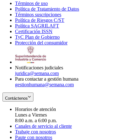
Términos de uso
Opens
Política de Tratamiento de Datos
in
Opens
Términos suscripciones
new
Opens
in
Política de Riesgos C/ST
window
in
Opens
new
Política SAGRILAFT
Opens
new
in
window
Certificación ISSN
Opens
in
window
new
TyC Plan de Gobierno
in
new
Opens
window
Protección del consumidor
new
window
in
Opens
window
new
in
window
new
window
Notificaciones judiciales
juridica@semana.com
Para contactar a gestión humana
gestionhumana@semana.com
Contáctenos
Horarios de atención
Lunes a Viernes
8:00 a.m. a 6:00 p.m.
Canales de servicio al cliente
Trabaje con nosotros
Paute con nosotros