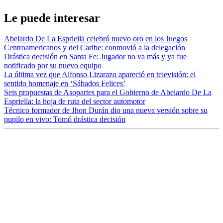
Le puede interesar
Abelardo De La Espriella celebró nuevo oro en los Juegos
Centroamericanos y del Caribe: conmovió a la delegación
Drástica decisión en Santa Fe: Jugador no va más y ya fue
notificado por su nuevo equipo
La última vez que Alfonso Lizarazo apareció en televisión: el
sentido homenaje en ‘Sábados Felices’
Seis propuestas de Asopartes para el Gobierno de Abelardo De La
Espriella: la hoja de ruta del sector automotor
Técnico formador de Jhon Durán dio una nueva versión sobre su
pupilo en vivo: Tomó drástica decisión