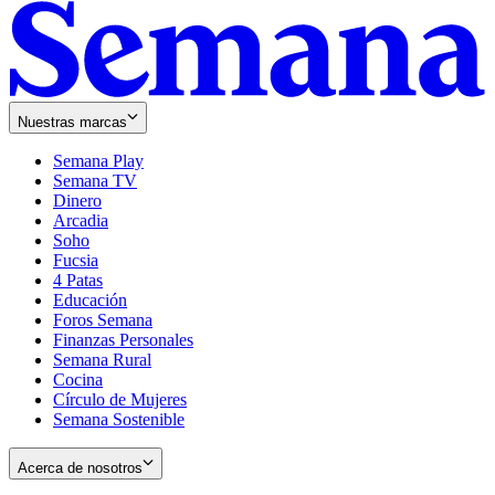
Nuestras marcas
Semana Play
Semana TV
Dinero
Arcadia
Soho
Opens
Fucsia
in
Opens
4 Patas
new
in
Educación
window
new
Foros Semana
window
Finanzas Personales
Semana Rural
Cocina
Círculo de Mujeres
Semana Sostenible
Acerca de nosotros