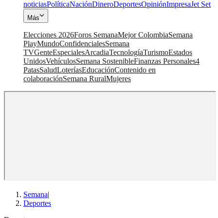
noticias
Política
Nación
Dinero
Deportes
Opinión
Impresa
Jet Set
Más
Elecciones 2026
Foros Semana
Mejor Colombia
Semana
Play
Mundo
Confidenciales
Semana
TV
Gente
Especiales
Arcadia
Tecnología
Turismo
Estados
Unidos
Vehículos
Semana Sostenible
Finanzas Personales
4
Patas
Salud
Loterías
Educación
Contenido en
colaboración
Semana Rural
Mujeres
Semana
|
Deportes