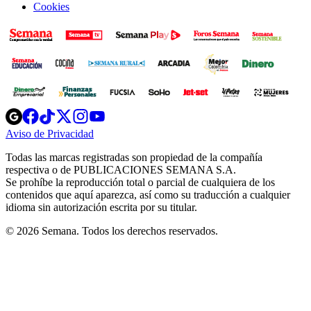
Cookies
Opens
Opens
Opens
Opens
Opens
in
in
in
in
in
Aviso de Privacidad
Opens
new
new
new
new
new
in
window
window
window
window
window
Todas las marcas registradas son propiedad de la compañía
new
respectiva o de PUBLICACIONES SEMANA S.A.
window
Se prohíbe la reproducción total o parcial de cualquiera de los
contenidos que aquí aparezca, así como su traducción a cualquier
idioma sin autorización escrita por su titular.
© 2026 Semana. Todos los derechos reservados.