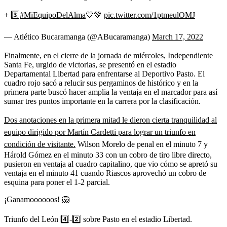
+ 3️⃣
#MiEquipoDelAlma
💛💚
pic.twitter.com/1ptmeulOMJ
— Atlético Bucaramanga (@ABucaramanga)
March 17, 2022
Finalmente, en el cierre de la jornada de miércoles, Independiente
Santa Fe, urgido de victorias, se presentó en el estadio
Departamental Libertad para enfrentarse al Deportivo Pasto. El
cuadro rojo sacó a relucir sus pergaminos de histórico y en la
primera parte buscó hacer amplia la ventaja en el marcador para así
sumar tres puntos importante en la carrera por la clasificación.
Dos anotaciones en la primera mitad le dieron cierta tranquilidad al
equipo dirigido por Martín Cardetti para lograr un triunfo en
condición de visitante.
Wilson Morelo de penal en el minuto 7 y
Hárold Gómez en el minuto 33 con un cobro de tiro libre directo,
pusieron en ventaja al cuadro capitalino, que vio cómo se apretó su
ventaja en el minuto 41 cuando Riascos aprovechó un cobro de
esquina para poner el 1-2 parcial.
¡Ganamoooooos! 🦁
Triunfo del León 4️⃣-2️⃣ sobre Pasto en el estadio Libertad.