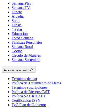
Semana Play
Semana TV
Dinero
Arcadia
Soho
Opens
Fucsia
in
Opens
4 Patas
new
in
Educación
window
new
Foros Semana
window
Finanzas Personales
Semana Rural
Cocina
Círculo de Mujeres
Semana Sostenible
Acerca de nosotros
Términos de uso
Opens
Política de Tratamiento de Datos
in
Opens
Términos suscripciones
new
Opens
in
Política de Riesgos C/ST
window
in
Opens
new
Política SAGRILAFT
Opens
new
in
window
Certificación ISSN
Opens
in
window
new
TyC Plan de Gobierno
in
new
Opens
window