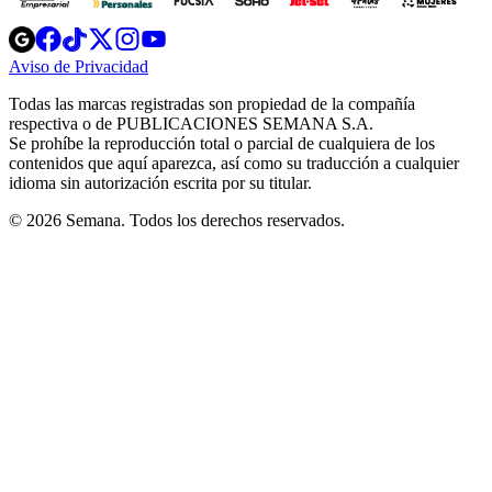
Opens
Opens
Opens
Opens
Opens
in
in
in
in
in
Aviso de Privacidad
Opens
new
new
new
new
new
in
window
window
window
window
window
Todas las marcas registradas son propiedad de la compañía
new
respectiva o de PUBLICACIONES SEMANA S.A.
window
Se prohíbe la reproducción total o parcial de cualquiera de los
contenidos que aquí aparezca, así como su traducción a cualquier
idioma sin autorización escrita por su titular.
© 2026 Semana. Todos los derechos reservados.