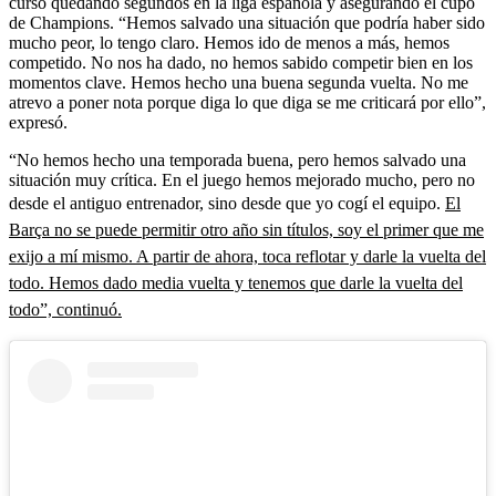
curso quedando segundos en la liga española y asegurando el cupo
de Champions. “Hemos salvado una situación que podría haber sido
mucho peor, lo tengo claro. Hemos ido de menos a más, hemos
competido. No nos ha dado, no hemos sabido competir bien en los
momentos clave. Hemos hecho una buena segunda vuelta. No me
atrevo a poner nota porque diga lo que diga se me criticará por ello”,
expresó.
“No hemos hecho una temporada buena, pero hemos salvado una
situación muy crítica. En el juego hemos mejorado mucho, pero no
desde el antiguo entrenador, sino desde que yo cogí el equipo.
El
Barça no se puede permitir otro año sin títulos, soy el primer que me
exijo a mí mismo. A partir de ahora, toca reflotar y darle la vuelta del
todo. Hemos dado media vuelta y tenemos que darle la vuelta del
todo”, continuó.