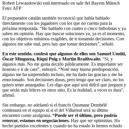
Robert Lewandowski está interesado en salir del Bayern Múnich
Foto:
AFP
El preparador catalán también reconoció que había hablado
directamente con los jugadores con los que no cuenta para la
próxima temporada. “He hablado con cuatro o cinco futbolistas y ya
saben mi opinión. Hay que buscar soluciones ya, ya es el momento,
con los objetivos mínimos exigibles, de ir tomando decisiones. Con
algunos me sabe mal, pero hay que tomar decisiones”, señaló.
En este sentido, confesó que algunos de ellos son Samuel Umtiti,
Óscar Mingueza, Riqui Puig y Martin Braithwaite.
“Sí, y
algunos más. No me gusta decirlo públicamente. Es importante ser
honesto e ir de cara”, subrayó. “Noté muy buena predisposición,
alguno me ha sorprendido incluso, me ha dado las gracias y me ha
emocionado. Son decisiones duras, pero tengo que ser claro, no los
quiero tener amargados. Les digo que aquí será difícil que jueguen y
que serán más felices en otros sitio. Es la realidad, a veces es dura”,
afirmó.
Sin embargo, no adelantó si el francés Ousmane Dembélé
continuará en el equipo ni si el del Villarreal será su último
encuentro como azulgrana.
“Puede ser el último, pero podría
renovar, estamos en negociaciones.
Hay que ser optimistas. Ha
hecho partidos excelentes y cuando no ha estado lo hemos echado