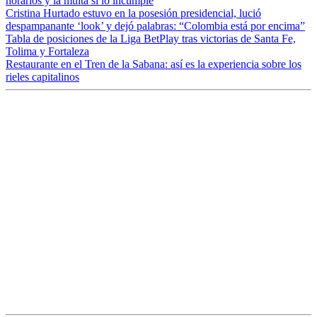
horarios y la multa si lo incumple
Cristina Hurtado estuvo en la posesión presidencial, lució
despampanante ‘look’ y dejó palabras: “Colombia está por encima”
Tabla de posiciones de la Liga BetPlay tras victorias de Santa Fe,
Tolima y Fortaleza
Restaurante en el Tren de la Sabana: así es la experiencia sobre los
rieles capitalinos