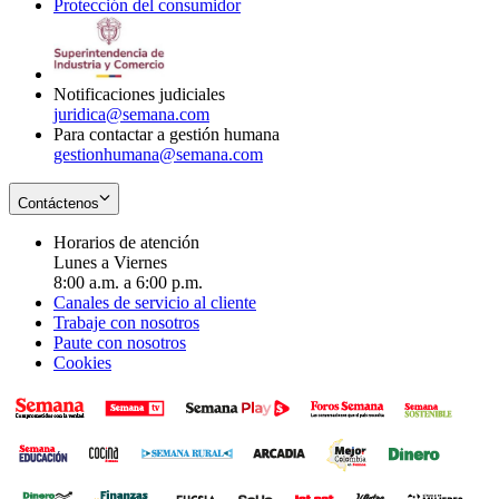
Protección del consumidor
new
window
in
Opens
window
new
in
window
new
window
Notificaciones judiciales
juridica@semana.com
Para contactar a gestión humana
gestionhumana@semana.com
Contáctenos
Horarios de atención
Lunes a Viernes
8:00 a.m. a 6:00 p.m.
Canales de servicio al cliente
Trabaje con nosotros
Paute con nosotros
Cookies