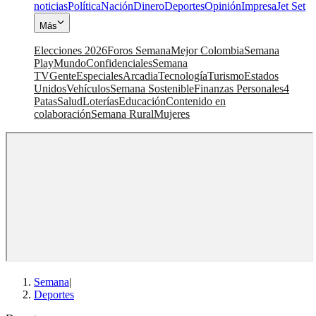
noticias
Política
Nación
Dinero
Deportes
Opinión
Impresa
Jet Set
Más
Elecciones 2026
Foros Semana
Mejor Colombia
Semana
Play
Mundo
Confidenciales
Semana
TV
Gente
Especiales
Arcadia
Tecnología
Turismo
Estados
Unidos
Vehículos
Semana Sostenible
Finanzas Personales
4
Patas
Salud
Loterías
Educación
Contenido en
colaboración
Semana Rural
Mujeres
Semana
|
Deportes