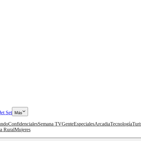
Jet Set
Más
ndo
Confidenciales
Semana TV
Gente
Especiales
Arcadia
Tecnología
Tur
a Rural
Mujeres