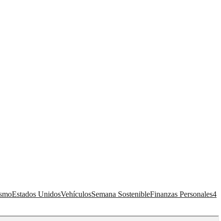
ismo
Estados Unidos
Vehículos
Semana Sostenible
Finanzas Personales
4