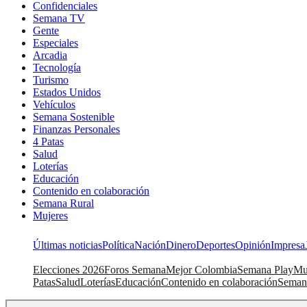
Confidenciales
Semana TV
Gente
Especiales
Arcadia
Tecnología
Turismo
Estados Unidos
Vehículos
Semana Sostenible
Finanzas Personales
4 Patas
Salud
Loterías
Educación
Contenido en colaboración
Semana Rural
Mujeres
Últimas noticias
Política
Nación
Dinero
Deportes
Opinión
Impresa
Elecciones 2026
Foros Semana
Mejor Colombia
Semana Play
Mu
Patas
Salud
Loterías
Educación
Contenido en colaboración
Seman