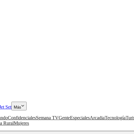
Jet Set
Más
ndo
Confidenciales
Semana TV
Gente
Especiales
Arcadia
Tecnología
Tur
a Rural
Mujeres