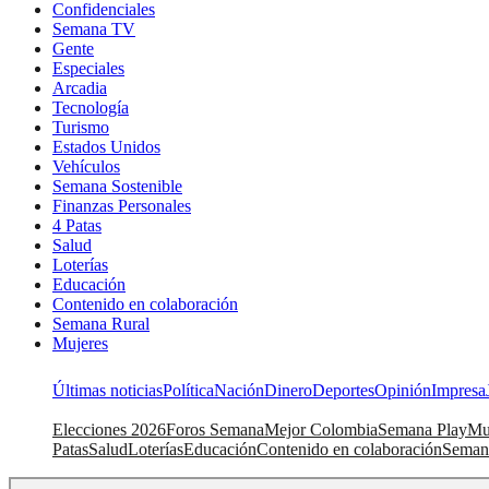
Confidenciales
Semana TV
Gente
Especiales
Arcadia
Tecnología
Turismo
Estados Unidos
Vehículos
Semana Sostenible
Finanzas Personales
4 Patas
Salud
Loterías
Educación
Contenido en colaboración
Semana Rural
Mujeres
Últimas noticias
Política
Nación
Dinero
Deportes
Opinión
Impresa
Elecciones 2026
Foros Semana
Mejor Colombia
Semana Play
Mu
Patas
Salud
Loterías
Educación
Contenido en colaboración
Seman