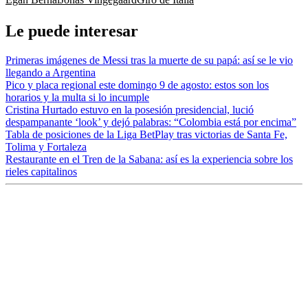
Le puede interesar
Primeras imágenes de Messi tras la muerte de su papá: así se le vio
llegando a Argentina
Pico y placa regional este domingo 9 de agosto: estos son los
horarios y la multa si lo incumple
Cristina Hurtado estuvo en la posesión presidencial, lució
despampanante ‘look’ y dejó palabras: “Colombia está por encima”
Tabla de posiciones de la Liga BetPlay tras victorias de Santa Fe,
Tolima y Fortaleza
Restaurante en el Tren de la Sabana: así es la experiencia sobre los
rieles capitalinos