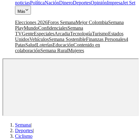
noticias
Política
Nación
Dinero
Deportes
Opinión
Impresa
Jet Set
Más
Elecciones 2026
Foros Semana
Mejor Colombia
Semana
Play
Mundo
Confidenciales
Semana
TV
Gente
Especiales
Arcadia
Tecnología
Turismo
Estados
Unidos
Vehículos
Semana Sostenible
Finanzas Personales
4
Patas
Salud
Loterías
Educación
Contenido en
colaboración
Semana Rural
Mujeres
Semana
|
Deportes
|
Ciclismo