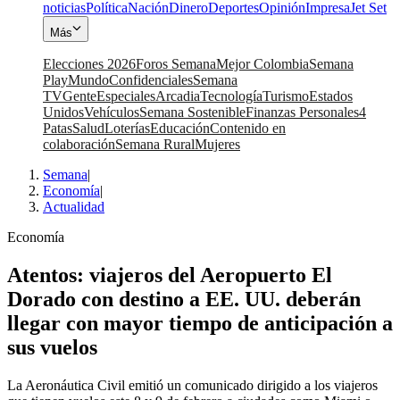
noticias
Política
Nación
Dinero
Deportes
Opinión
Impresa
Jet Set
Más
Elecciones 2026
Foros Semana
Mejor Colombia
Semana
Play
Mundo
Confidenciales
Semana
TV
Gente
Especiales
Arcadia
Tecnología
Turismo
Estados
Unidos
Vehículos
Semana Sostenible
Finanzas Personales
4
Patas
Salud
Loterías
Educación
Contenido en
colaboración
Semana Rural
Mujeres
Semana
|
Economía
|
Actualidad
Economía
Atentos: viajeros del Aeropuerto El
Dorado con destino a EE. UU. deberán
llegar con mayor tiempo de anticipación a
sus vuelos
La Aeronáutica Civil emitió un comunicado dirigido a los viajeros