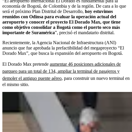
“El aeropuerto internacional El Dorado es fundamental para la
economía de Bogotá, de Colombia y de la región. De cara a lo que
será el próximo Plan Distrital de Desarrollo,
hoy estuvimos
reunidos con Odinsa
para evaluar la operación actual del
aeropuerto y conocer el proyecto El Dorado Max, que tiene
como objetivo consolidar a Bogotá como el puerto seco más
importante de Suramérica
”, precisó el mandatario distrital.
Recientemente, la Agencia Nacional de Infraestructura (ANI)
anuncio que fue aprobada la prefactibilidad del megaproyecto “El
Dorado Max”, que busca la expansión del aeropuerto en Bogotá.
El Dorado Max pretende
aumentar 46 posiciones adicionales de
parqueo para un total de 134, ampliar la terminal de pasajeros y
demoler el antiguo puente aéreo
, para construir un nuevo terminal en
el mismo sitio.