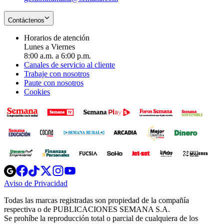
Contáctenos
Horarios de atención
Lunes a Viernes
8:00 a.m. a 6:00 p.m.
Canales de servicio al cliente
Trabaje con nosotros
Paute con nosotros
Cookies
Opens
Opens
Opens
Opens
Opens
in
in
in
in
in
Aviso de Privacidad
Opens
new
new
new
new
new
in
window
window
window
window
window
Todas las marcas registradas son propiedad de la compañía
new
respectiva o de PUBLICACIONES SEMANA S.A.
window
Se prohíbe la reproducción total o parcial de cualquiera de los