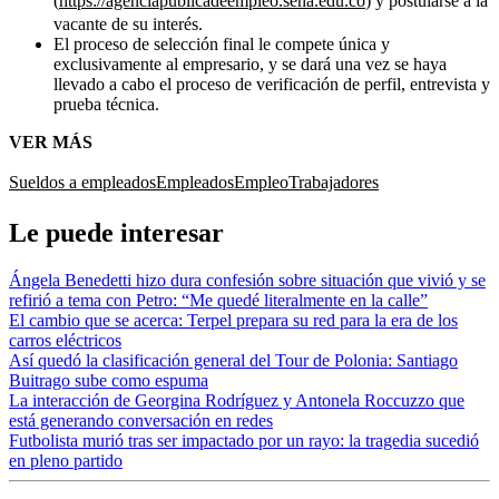
(
https://agenciapublicadeempleo.sena.edu.co
) y postularse a la
vacante de su interés.
El proceso de selección final le compete única y
exclusivamente al empresario, y se dará una vez se haya
llevado a cabo el proceso de verificación de perfil, entrevista y
prueba técnica.
VER MÁS
Sueldos a empleados
Empleados
Empleo
Trabajadores
Le puede interesar
Ángela Benedetti hizo dura confesión sobre situación que vivió y se
refirió a tema con Petro: “Me quedé literalmente en la calle”
El cambio que se acerca: Terpel prepara su red para la era de los
carros eléctricos
Así quedó la clasificación general del Tour de Polonia: Santiago
Buitrago sube como espuma
La interacción de Georgina Rodríguez y Antonela Roccuzzo que
está generando conversación en redes
Futbolista murió tras ser impactado por un rayo: la tragedia sucedió
en pleno partido