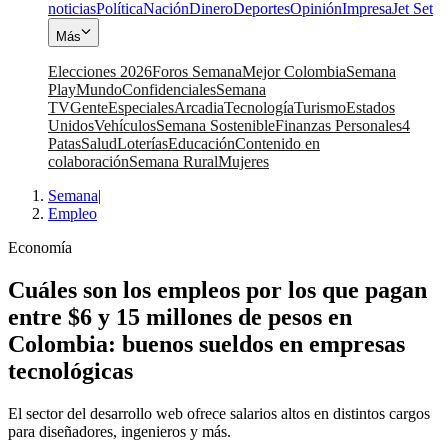
noticias
Política
Nación
Dinero
Deportes
Opinión
Impresa
Jet Set
Más
Elecciones 2026
Foros Semana
Mejor Colombia
Semana
Play
Mundo
Confidenciales
Semana
TV
Gente
Especiales
Arcadia
Tecnología
Turismo
Estados
Unidos
Vehículos
Semana Sostenible
Finanzas Personales
4
Patas
Salud
Loterías
Educación
Contenido en
colaboración
Semana Rural
Mujeres
Semana
|
Empleo
Economía
Cuáles son los empleos por los que pagan
entre $6 y 15 millones de pesos en
Colombia: buenos sueldos en empresas
tecnológicas
El sector del desarrollo web ofrece salarios altos en distintos cargos
para diseñadores, ingenieros y más.