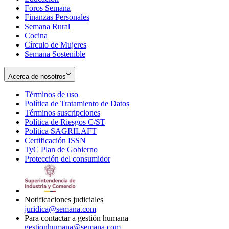
Foros Semana
window
Finanzas Personales
Semana Rural
Cocina
Círculo de Mujeres
Semana Sostenible
Acerca de nosotros
Términos de uso
Opens
Política de Tratamiento de Datos
in
Opens
Términos suscripciones
new
Opens
in
Política de Riesgos C/ST
window
in
Opens
new
Política SAGRILAFT
Opens
new
in
window
Certificación ISSN
Opens
in
window
new
TyC Plan de Gobierno
in
new
Opens
window
Protección del consumidor
new
window
in
Opens
window
new
in
window
new
window
Notificaciones judiciales
juridica@semana.com
Para contactar a gestión humana
gestionhumana@semana.com