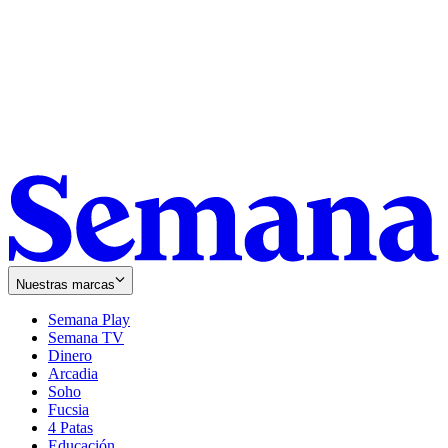
Nuestras marcas
Semana Play
Semana TV
Dinero
Arcadia
Soho
Opens
Fucsia
in
Opens
4 Patas
new
in
Educación
window
new