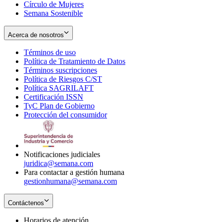
Círculo de Mujeres
Semana Sostenible
Acerca de nosotros
Términos de uso
Opens
Política de Tratamiento de Datos
in
Opens
Términos suscripciones
new
Opens
in
Política de Riesgos C/ST
window
in
Opens
new
Política SAGRILAFT
Opens
new
in
window
Certificación ISSN
Opens
in
window
new
TyC Plan de Gobierno
in
new
Opens
window
Protección del consumidor
new
window
in
Opens
window
new
in
window
new
window
Notificaciones judiciales
juridica@semana.com
Para contactar a gestión humana
gestionhumana@semana.com
Contáctenos
Horarios de atención