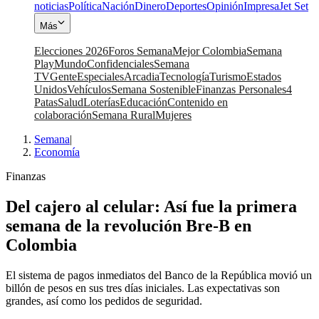
noticias
Política
Nación
Dinero
Deportes
Opinión
Impresa
Jet Set
Más
Elecciones 2026
Foros Semana
Mejor Colombia
Semana
Play
Mundo
Confidenciales
Semana
TV
Gente
Especiales
Arcadia
Tecnología
Turismo
Estados
Unidos
Vehículos
Semana Sostenible
Finanzas Personales
4
Patas
Salud
Loterías
Educación
Contenido en
colaboración
Semana Rural
Mujeres
Semana
|
Economía
Finanzas
Del cajero al celular: Así fue la primera
semana de la revolución Bre-B en
Colombia
El sistema de pagos inmediatos del Banco de la República movió un
billón de pesos en sus tres días iniciales. Las expectativas son
grandes, así como los pedidos de seguridad.