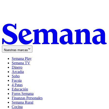
Nuestras marcas
Semana Play
Semana TV
Dinero
Arcadia
Soho
Opens
Fucsia
in
Opens
4 Patas
new
in
Educación
window
new
Foros Semana
window
Finanzas Personales
Semana Rural
Cocina