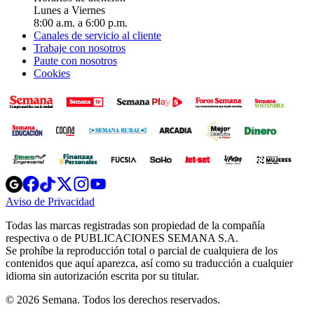
Lunes a Viernes
8:00 a.m. a 6:00 p.m.
Canales de servicio al cliente
Trabaje con nosotros
Paute con nosotros
Cookies
Opens
Opens
Opens
Opens
Opens
in
in
in
in
in
Aviso de Privacidad
Opens
new
new
new
new
new
in
window
window
window
window
window
Todas las marcas registradas son propiedad de la compañía
new
respectiva o de PUBLICACIONES SEMANA S.A.
window
Se prohíbe la reproducción total o parcial de cualquiera de los
contenidos que aquí aparezca, así como su traducción a cualquier
idioma sin autorización escrita por su titular.
© 2026 Semana. Todos los derechos reservados.