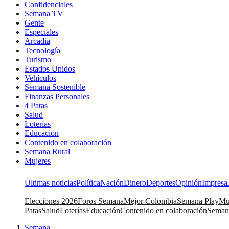
Confidenciales
Semana TV
Gente
Especiales
Arcadia
Tecnología
Turismo
Estados Unidos
Vehículos
Semana Sostenible
Finanzas Personales
4 Patas
Salud
Loterías
Educación
Contenido en colaboración
Semana Rural
Mujeres
Últimas noticias
Política
Nación
Dinero
Deportes
Opinión
Impresa
Elecciones 2026
Foros Semana
Mejor Colombia
Semana Play
Mu
Patas
Salud
Loterías
Educación
Contenido en colaboración
Seman
Semana
|