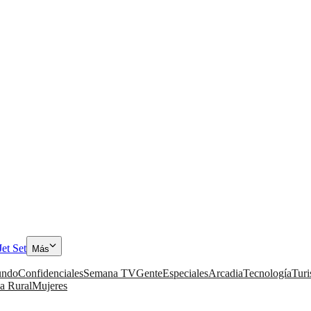
Jet Set
Más
ndo
Confidenciales
Semana TV
Gente
Especiales
Arcadia
Tecnología
Tur
a Rural
Mujeres