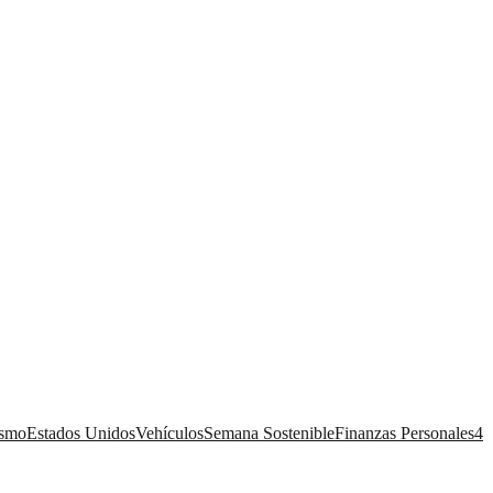
ismo
Estados Unidos
Vehículos
Semana Sostenible
Finanzas Personales
4